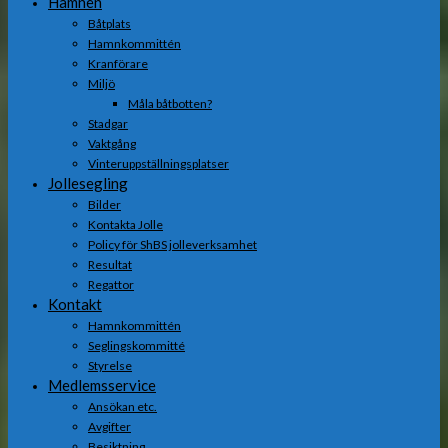
Hamnen
Båtplats
Hamnkommittén
Kranförare
Miljö
Måla båtbotten?
Stadgar
Vaktgång
Vinteruppställningsplatser
Jollesegling
Bilder
Kontakta Jolle
Policy för ShBS jolleverksamhet
Resultat
Regattor
Kontakt
Hamnkommittén
Seglingskommitté
Styrelse
Medlemsservice
Ansökan etc.
Avgifter
Besiktning