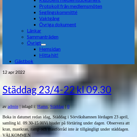
Protokoll från medlemsmöten
Seglingskommitté
Vaktgång
Övriga dokument
Länkar
Sammanträden
Övrigt
Hemsidan
Hitta hit!
Gästbok
12
apr 2022
Städdag 23/4-22 kl 09.30
av
admin
|
inlagd i:
Hamn
,
Städdag
|
0
Boka in datumet redan idag, Städdag i Sörvikshamnen lördagen 23 april,
samling kl. 09.30-15.00Vi bjuder på förtäring under dagen. Observera att
kran, mastkran, ramp och mastförråd inte är tillgängligt under städdagen.
VÄLKOMMEN