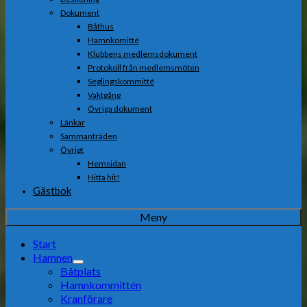
Dokument
Båthus
Hamnkomitté
Klubbens medlemsdokument
Protokoll från medlemsmöten
Seglingskommitté
Vaktgång
Övriga dokument
Länkar
Sammanträden
Övrigt
Hemsidan
Hitta hit!
Gästbok
Meny
Start
Hamnen
Båtplats
Hamnkommittén
Kranförare