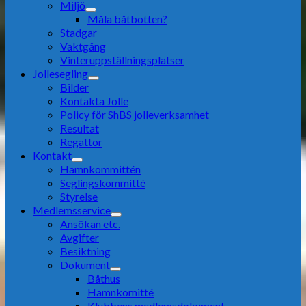
Miljö
Måla båtbotten?
Stadgar
Vaktgång
Vinteruppställningsplatser
Jollesegling
Bilder
Kontakta Jolle
Policy för ShBS jolleverksamhet
Resultat
Regattor
Kontakt
Hamnkommittén
Seglingskommitté
Styrelse
Medlemsservice
Ansökan etc.
Avgifter
Besiktning
Dokument
Båthus
Hamnkomitté
Klubbens medlemsdokument