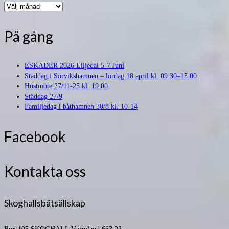
Arkiv
På gång
ESKADER 2026 Liljedal 5-7 Juni
Städdag i Sörvikshamnen – lördag 18 april kl. 09.30–15.00
Höstmöte 27/11-25 kl. 19.00
Städdag 27/9
Familjedag i båthamnen 30/8 kl. 10-14
Facebook
Kontakta oss
Skoghallsbåtsällskap