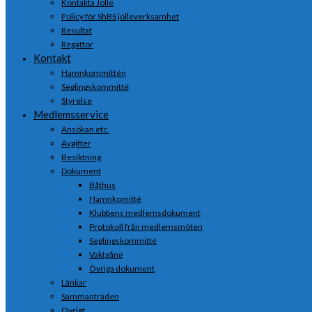
Kontakta Jolle
Policy för ShBS jolleverksamhet
Resultat
Regattor
Kontakt
Hamnkommittén
Seglingskommitté
Styrelse
Medlemsservice
Ansökan etc.
Avgifter
Besiktning
Dokument
Båthus
Hamnkomitté
Klubbens medlemsdokument
Protokoll från medlemsmöten
Seglingskommitté
Vaktgång
Övriga dokument
Länkar
Sammanträden
Övrigt