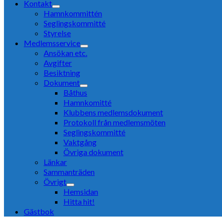
Kontakt
Hamnkommittén
Seglingskommitté
Styrelse
Medlemsservice
Ansökan etc.
Avgifter
Besiktning
Dokument
Båthus
Hamnkomitté
Klubbens medlemsdokument
Protokoll från medlemsmöten
Seglingskommitté
Vaktgång
Övriga dokument
Länkar
Sammanträden
Övrigt
Hemsidan
Hitta hit!
Gästbok