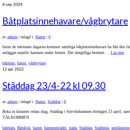
6
sep 2024
Båtplatsinnehavare/vågbrytare
av
admin
|
inlagd i:
Hamn
|
0
Inom de närmaste dagarna kommer samtliga båtplatsinnehavare ha fått den fa
anläggas utanför hamnen under hösten. Det slutgiltiga beslutet …
Läs mer
båtplats
,
hamn
,
vågbrytare
12
apr 2022
Städdag 23/4-22 kl 09.30
av
admin
|
inlagd i:
Hamn
,
Städdag
|
0
Boka in datumet redan idag, Städdag i Sörvikshamnen lördagen 23 april, samli
VÄLKOMMEN
båtplats
,
Båtskjul
,
hamn
,
hamnområdet
,
städa
,
Städdag
,
Städning
,
uppläggnin