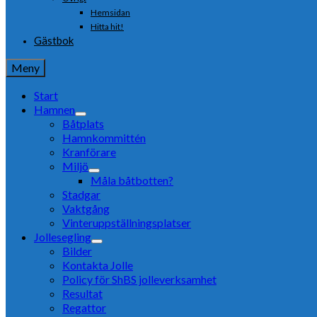
Hemsidan
Hitta hit!
Gästbok
Meny
Start
Hamnen
Båtplats
Hamnkommittén
Kranförare
Miljö
Måla båtbotten?
Stadgar
Vaktgång
Vinteruppställningsplatser
Jollesegling
Bilder
Kontakta Jolle
Policy för ShBS jolleverksamhet
Resultat
Regattor