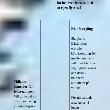
Du behöver bara ta med
en egen flytväst!
Kölbåtssegling
Skoghalls
Båtsällskap
erbjuder
kölbåtssegling för
medlemmar som
vill utveckla sina
seglingskunskaper
och delta i
klubbens
Tidigare
aktiviteter på
hemsidor för
vattnet.
jolleseglingen
Vill du ta del av
För närvarande
historiken kring
arrangerar vi
jolleseglingen i
ingen