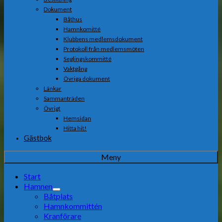
Dokument
Båthus
Hamnkomitté
Klubbens medlemsdokument
Protokoll från medlemsmöten
Seglingskommitté
Vaktgång
Övriga dokument
Länkar
Sammanträden
Övrigt
Hemsidan
Hitta hit!
Gästbok
Meny
Start
Hamnen
Båtplats
Hamnkommittén
Kranförare