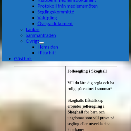
Protokoll från medlemsmöten
Seglingskommitté
Vaktgång
Övriga dokument
Länkar
Sammanträden
Övrigt
Hemsidan
Hitta hit!
Gästbok
Jollesegling i Skoghall
Vill du lära dig segla och ha
roligt på vattnet i sommar?
Skoghalls Båtsällskap
erbjuder
jollesegling i
Skoghall
för barn och
ungdomar som vill prova på
segling eller utveckla sina
kunskaper.