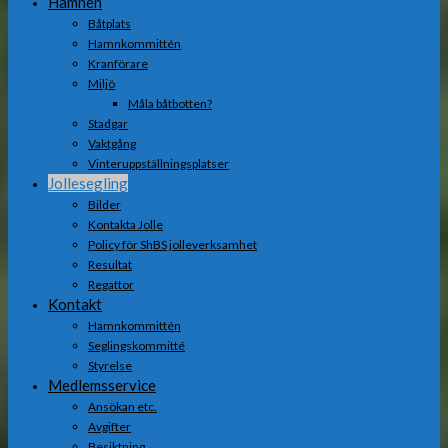
Hamnen
Båtplats
Hamnkommittén
Kranförare
Miljö
Måla båtbotten?
Stadgar
Vaktgång
Vinteruppställningsplatser
Jollesegling
Bilder
Kontakta Jolle
Policy för ShBS jolleverksamhet
Resultat
Regattor
Kontakt
Hamnkommittén
Seglingskommitté
Styrelse
Medlemsservice
Ansökan etc.
Avgifter
Besiktning