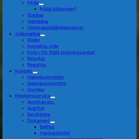
Miljö
Måla båtbotten?
Stadgar
Vaktgång
Vinteruppställningsplatser
Jollesegling
Bilder
Kontakta Jolle
Policy för ShBS jolleverksamhet
Resultat
Regattor
Kontakt
Hamnkommittén
Seglingskommitté
Styrelse
Medlemsservice
Ansökan etc.
Avgifter
Besiktning
Dokument
Båthus
Hamnkomitté
Klubbens medlemsdokument