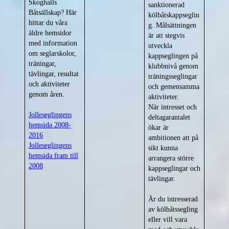
Skoghalls
sanktionerad
Båtsällskap? Här
kölbåtskappseglin
hittar du våra
g. Målsättningen
äldre hemsidor
är att stegvis
med information
utveckla
om seglarskolor,
kappseglingen på
träningar,
klubbnivå genom
tävlingar, resultat
träningsseglingar
och aktiviteter
och gemensamma
genom åren.
aktiviteter.
När intresset och
Jolleseglingens
deltagarantalet
hemsida 2008-
ökar är
2016
ambitionen att på
Jolleseglingens
sikt kunna
hemsida fram till
arrangera större
2008
kappseglingar och
tävlingar.
Är du intresserad
av kölbåtssegling
eller vill vara