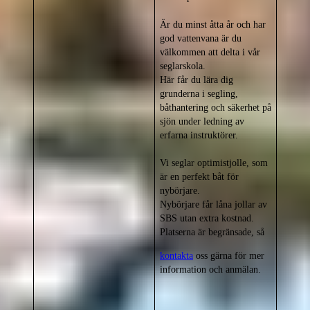
Är du minst åtta år och har
god vattenvana är du
välkommen att delta i vår
seglarskola.
Här får du lära dig
grunderna i segling,
båthantering och säkerhet på
sjön under ledning av
erfarna instruktörer.
Vi seglar optimistjolle, som
är en perfekt båt för
nybörjare.
Nybörjare får låna jollar av
SBS utan extra kostnad.
Platserna är begränsade, så
kontakta
oss gärna för mer
information och anmälan.