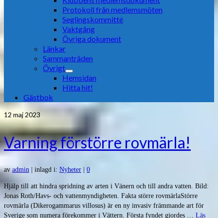
Protokoll från medlemsmöten
Seglingskommitté
Vaktgång
Övriga dokument
Länkar
Sammanträden
Övrigt
Hemsidan
Hitta hit!
Gästbok
12
maj 2023
Varning förstörre rovmärla!
av
admin
|
inlagd i:
Nyheter
|
0
Hjälp till att hindra spridning av arten i Vänern och till andra vatten. Bild:
Jonas Roth/Havs- och vattenmyndigheten. Fakta större rovmärlaStörre
rovmärla (Dikerogammarus villosus) är en ny invasiv främmande art för
Sverige som numera förekommer i Vättern. Första fyndet gjordes …
Läs