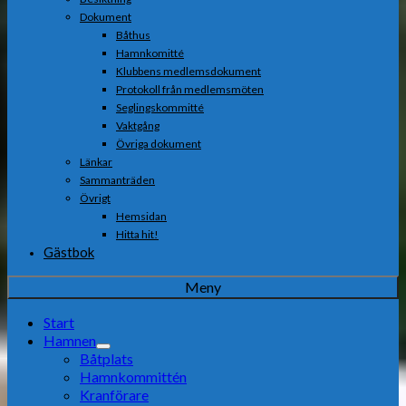
Dokument
Båthus
Hamnkomitté
Klubbens medlemsdokument
Protokoll från medlemsmöten
Seglingskommitté
Vaktgång
Övriga dokument
Länkar
Sammanträden
Övrigt
Hemsidan
Hitta hit!
Gästbok
Meny
Start
Hamnen
Båtplats
Hamnkommittén
Kranförare