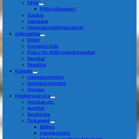
Miljö
Måla båtbotten?
Stadgar
Vaktgång
Vinteruppställningsplatser
Jollesegling
Bilder
Kontakta Jolle
Policy för ShBS jolleverksamhet
Resultat
Regattor
Kontakt
Hamnkommittén
Seglingskommitté
Styrelse
Medlemsservice
Ansökan etc.
Avgifter
Besiktning
Dokument
Båthus
Hamnkomitté
Klubbens medlemsdokument