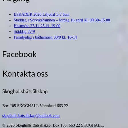
ESKADER 2026 Liljedal 5-7 Juni
Städdag i Sörvikshamnen – lördag 18 april kl. 09.30–15.00
Höstmöte 27/11-25 kl. 19.00
Städdag 27/9
Familjedag i båthamnen 30/8 kl. 10-14
Facebook
Kontakta oss
Skoghallsbåtsällskap
Box 105
SKOGHALL Värmland 663 22
skoghalls.batsallskap@outlook.com
© 2026 Skoghalls Båtsällskap, Box 105, 663 22 SKOGHALL,