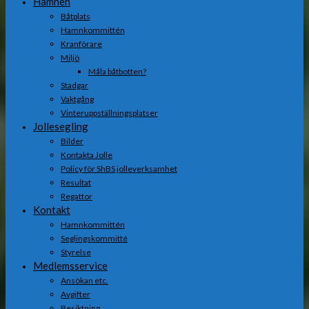
Hamnen
Båtplats
Hamnkommittén
Kranförare
Miljö
Måla båtbotten?
Stadgar
Vaktgång
Vinteruppställningsplatser
Jollesegling
Bilder
Kontakta Jolle
Policy för ShBS jolleverksamhet
Resultat
Regattor
Kontakt
Hamnkommittén
Seglingskommitté
Styrelse
Medlemsservice
Ansökan etc.
Avgifter
Besiktning