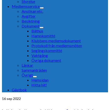
Styrelse
Medlemsservice
Ansökan etc.
Avgifter
Besiktning
Dokument
Båthus
Hamnkomitté
Klubbens medlemsdokument
Protokoll från medlemsmöten
Seglingskommitté
Vaktgång
Övriga dokument
Länkar
Sammanträden
Övrigt
Hemsidan
Hitta hit!
Gästbok
16
sep 2022