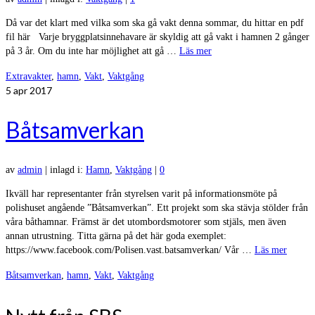
Då var det klart med vilka som ska gå vakt denna sommar, du hittar en pdf
fil här Varje bryggplatsinnehavare är skyldig att gå vakt i hamnen 2 gånger
på 3 år. Om du inte har möjlighet att gå …
Läs mer
Extravakter
,
hamn
,
Vakt
,
Vaktgång
5
apr 2017
Båtsamverkan
av
admin
|
inlagd i:
Hamn
,
Vaktgång
|
0
Ikväll har representanter från styrelsen varit på informationsmöte på
polishuset angående ”Båtsamverkan”. Ett projekt som ska stävja stölder från
våra båthamnar. Främst är det utombordsmotorer som stjäls, men även
annan utrustning. Titta gärna på det här goda exemplet:
https://www.facebook.com/Polisen.vast.batsamverkan/ Vår …
Läs mer
Båtsamverkan
,
hamn
,
Vakt
,
Vaktgång