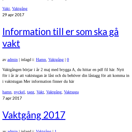
Vakt
,
Vaktgång
29
apr 2017
Information till er som ska gå
vakt
av
admin
|
inlagd i:
Hamn
,
Vaktgång
|
0
Vaktgången börjar i år 2 maj med brygga A, du hittar en pdf fil här. Nytt
för i år är att vaktstugan är låst och du behöver din låstagg för att komma in
i vaktstugan Mer information finner du här
hamn
,
nyckel
,
tagg
,
Vakt
,
Vaktgång
,
Vaktsuga
7
apr 2017
Vaktgång 2017
av
admin
|
inlagd i:
Vaktgång
|
1