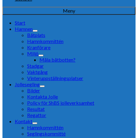
Meny
Start
Hamnen
Båtplats
Hamnkommittén
Kranförare
Miljö
Måla båtbotten?
Stadgar
Vaktgång
Vinteruppställningsplatser
Jollesegling
Bilder
Kontakta Jolle
Policy för ShBS jolleverksamhet
Resultat
Regattor
Kontakt
Hamnkommittén
Seglingskommitté