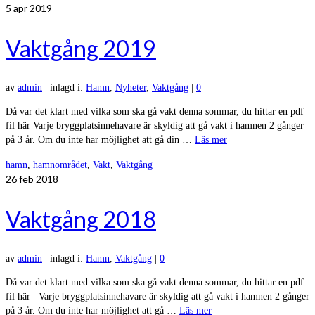
5
apr 2019
Vaktgång 2019
av
admin
|
inlagd i:
Hamn
,
Nyheter
,
Vaktgång
|
0
Då var det klart med vilka som ska gå vakt denna sommar, du hittar en pdf
fil här Varje bryggplatsinnehavare är skyldig att gå vakt i hamnen 2 gånger
på 3 år. Om du inte har möjlighet att gå din …
Läs mer
hamn
,
hamnområdet
,
Vakt
,
Vaktgång
26
feb 2018
Vaktgång 2018
av
admin
|
inlagd i:
Hamn
,
Vaktgång
|
0
Då var det klart med vilka som ska gå vakt denna sommar, du hittar en pdf
fil här Varje bryggplatsinnehavare är skyldig att gå vakt i hamnen 2 gånger
på 3 år. Om du inte har möjlighet att gå …
Läs mer