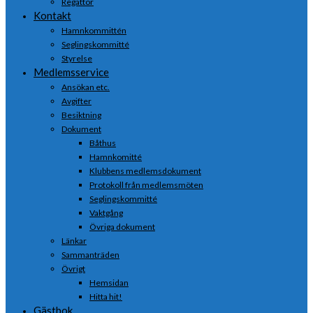
Regattor
Kontakt
Hamnkommittén
Seglingskommitté
Styrelse
Medlemsservice
Ansökan etc.
Avgifter
Besiktning
Dokument
Båthus
Hamnkomitté
Klubbens medlemsdokument
Protokoll från medlemsmöten
Seglingskommitté
Vaktgång
Övriga dokument
Länkar
Sammanträden
Övrigt
Hemsidan
Hitta hit!
Gästbok