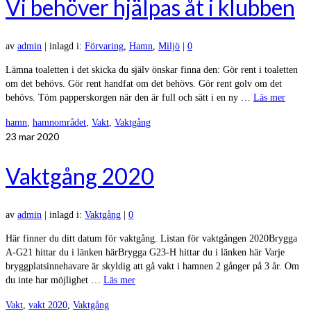
Vi behöver hjälpas åt i klubben
av
admin
|
inlagd i:
Förvaring
,
Hamn
,
Miljö
|
0
Lämna toaletten i det skicka du själv önskar finna den: Gör rent i toaletten
om det behövs. Gör rent handfat om det behövs. Gör rent golv om det
behövs. Töm papperskorgen när den är full och sätt i en ny …
Läs mer
hamn
,
hamnområdet
,
Vakt
,
Vaktgång
23
mar 2020
Vaktgång 2020
av
admin
|
inlagd i:
Vaktgång
|
0
Här finner du ditt datum för vaktgång. Listan för vaktgången 2020Brygga
A-G21 hittar du i länken härBrygga G23-H hittar du i länken här Varje
bryggplatsinnehavare är skyldig att gå vakt i hamnen 2 gånger på 3 år. Om
du inte har möjlighet …
Läs mer
Vakt
,
vakt 2020
,
Vaktgång