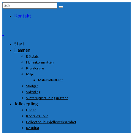
Search
for:
Kontakt
Start
Hamnen
Båtplats
Hamnkommittén
Kranförare
Miljö
Måla båtbotten?
Stadgar
Vaktgång
Vinteruppställningsplatser
Jollesegling
Bilder
Kontakta Jolle
Policy för ShBS jolleverksamhet
Resultat