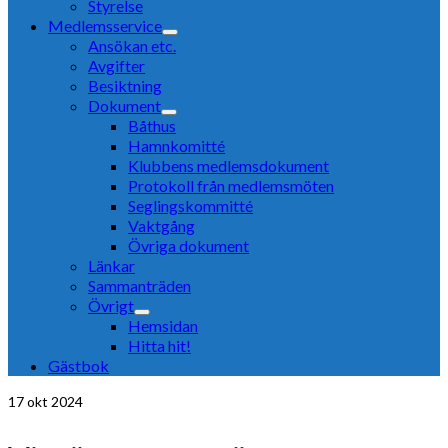
Styrelse
Medlemsservice
Ansökan etc.
Avgifter
Besiktning
Dokument
Båthus
Hamnkomitté
Klubbens medlemsdokument
Protokoll från medlemsmöten
Seglingskommitté
Vaktgång
Övriga dokument
Länkar
Sammanträden
Övrigt
Hemsidan
Hitta hit!
Gästbok
17
okt 2024