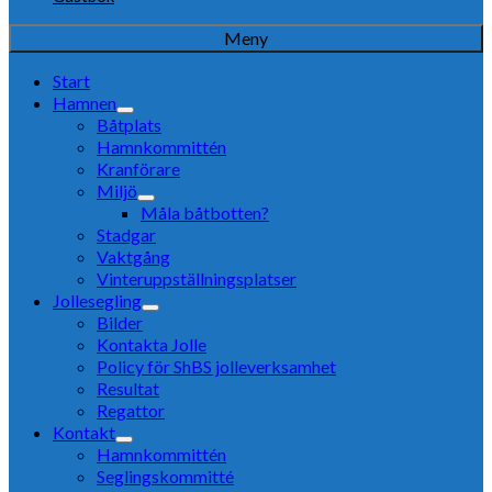
Meny
Start
Hamnen
Båtplats
Hamnkommittén
Kranförare
Miljö
Måla båtbotten?
Stadgar
Vaktgång
Vinteruppställningsplatser
Jollesegling
Bilder
Kontakta Jolle
Policy för ShBS jolleverksamhet
Resultat
Regattor
Kontakt
Hamnkommittén
Seglingskommitté