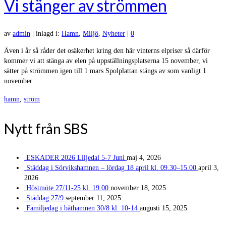
Vi stänger av strömmen
av
admin
|
inlagd i:
Hamn
,
Miljö
,
Nyheter
|
0
Även i år så råder det osäkerhet kring den här vinterns elpriser så därför
kommer vi att stänga av elen på uppställningsplatserna 15 november, vi
sätter på strömmen igen till 1 mars Spolplattan stängs av som vanligt 1
november
hamn
,
ström
Nytt från SBS
ESKADER 2026 Liljedal 5-7 Juni
maj 4, 2026
Städdag i Sörvikshamnen – lördag 18 april kl. 09.30–15.00
april 3,
2026
Höstmöte 27/11-25 kl. 19.00
november 18, 2025
Städdag 27/9
september 11, 2025
Familjedag i båthamnen 30/8 kl. 10-14
augusti 15, 2025