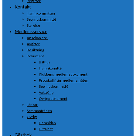
Regattor
Kontakt
Hamnkommittén
Seglingskommitté
Styrelse
Medlemsservice
Ansökan etc.
Avgifter
Besiktning
Dokument
Båthus
Hamnkomitté
Klubbens medlemsdokument
Protokoll från medlemsmöten
Seglingskommitté
Vaktgång
Övriga dokument
Länkar
Sammanträden
Övrigt
Hemsidan
Hitta hit!
Gästbok