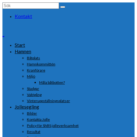
Search
for:
Kontakt
Start
Hamnen
Båtplats
Hamnkommittén
Kranförare
Miljö
Måla båtbotten?
Stadgar
Vaktgång
Vinteruppställningsplatser
Jollesegling
Bilder
Kontakta Jolle
Policy för ShBS jolleverksamhet
Resultat