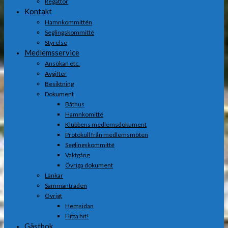
Regattor
Kontakt
Hamnkommittén
Seglingskommitté
Styrelse
Medlemsservice
Ansökan etc.
Avgifter
Besiktning
Dokument
Båthus
Hamnkomitté
Klubbens medlemsdokument
Protokoll från medlemsmöten
Seglingskommitté
Vaktgång
Övriga dokument
Länkar
Sammanträden
Övrigt
Hemsidan
Hitta hit!
Gästbok