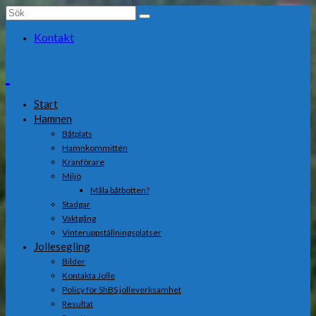
Search
for:
Kontakt
Start
Hamnen
Båtplats
Hamnkommittén
Kranförare
Miljö
Måla båtbotten?
Stadgar
Vaktgång
Vinteruppställningsplatser
Jollesegling
Bilder
Kontakta Jolle
Policy för ShBS jolleverksamhet
Resultat