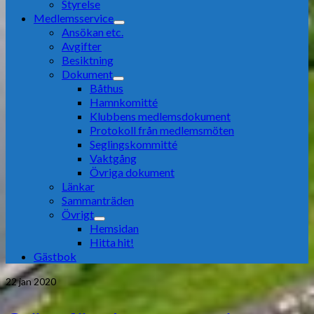
Styrelse
Medlemsservice
Ansökan etc.
Avgifter
Besiktning
Dokument
Båthus
Hamnkomitté
Klubbens medlemsdokument
Protokoll från medlemsmöten
Seglingskommitté
Vaktgång
Övriga dokument
Länkar
Sammanträden
Övrigt
Hemsidan
Hitta hit!
Gästbok
22
jan 2020