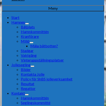
Meny
Start
Hamnen
Båtplats
Hamnkommittén
Kranförare
Miljö
Måla båtbotten?
Stadgar
Vaktgång
Vinteruppställningsplatser
Jollesegling
Bilder
Kontakta Jolle
Policy för ShBS jolleverksamhet
Resultat
Regattor
Kontakt
Hamnkommittén
Seglingskommitté