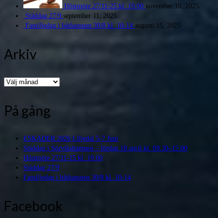
Höstmöte 27/11-25 kl. 19.00
november 18, 2025
Städdag 27/9
september 11, 2025
Familjedag i båthamnen 30/8 kl. 10-14
augusti 15, 2025
Arkiv
Arkiv
På gång
ESKADER 2026 Liljedal 5-7 Juni
Städdag i Sörvikshamnen – lördag 18 april kl. 09.30–15.00
Höstmöte 27/11-25 kl. 19.00
Städdag 27/9
Familjedag i båthamnen 30/8 kl. 10-14
Facebook