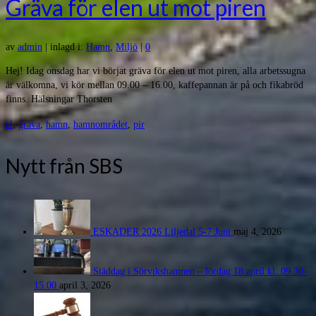
Gräva för elen ut mot piren
av
admin
|
inlagd i:
Hamn
,
Miljö
|
0
Hej! Idag onsdag har vi börjat gräva för elen ut mot piren, alla arbetssugna
är välkomna, vi kör mellan 09.00 – 16.00, kaffepannan är på och fikabröd
finns. Hälsningar Thorsten
el
,
gräva
,
hamn
,
hamnområdet
,
pir
Nytt från SBS
ESKADER 2026 Liljedal 5-7 Juni
maj 4, 2026
Städdag i Sörvikshamnen – lördag 18 april kl. 09.30–
15.00
april 3, 2026