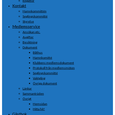
Regattor
Kontakt
Hamnkommittén
Seglingskommitté
Styrelse
Medlemsservice
Ansökan etc.
Avgifter
Besiktning
Dokument
Båthus
Hamnkomitté
Klubbens medlemsdokument
Protokoll från medlemsmöten
Seglingskommitté
Vaktgång
Övriga dokument
Länkar
Sammanträden
Övrigt
Hemsidan
Hitta hit!
Gästbok