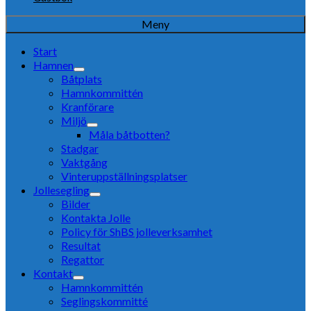
Meny
Start
Hamnen
Båtplats
Hamnkommittén
Kranförare
Miljö
Måla båtbotten?
Stadgar
Vaktgång
Vinteruppställningsplatser
Jollesegling
Bilder
Kontakta Jolle
Policy för ShBS jolleverksamhet
Resultat
Regattor
Kontakt
Hamnkommittén
Seglingskommitté