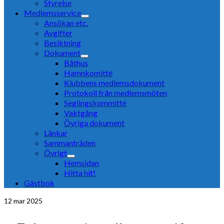
Styrelse
Medlemsservice
Ansökan etc.
Avgifter
Besiktning
Dokument
Båthus
Hamnkomitté
Klubbens medlemsdokument
Protokoll från medlemsmöten
Seglingskommitté
Vaktgång
Övriga dokument
Länkar
Sammanträden
Övrigt
Hemsidan
Hitta hit!
Gästbok
12
mar 2025