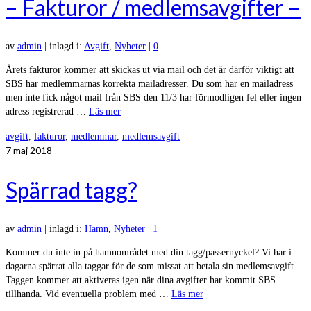
– Fakturor / medlemsavgifter –
av
admin
|
inlagd i:
Avgift
,
Nyheter
|
0
Årets fakturor kommer att skickas ut via mail och det är därför viktigt att
SBS har medlemmarnas korrekta mailadresser. Du som har en mailadress
men inte fick något mail från SBS den 11/3 har förmodligen fel eller ingen
adress registrerad …
Läs mer
avgift
,
fakturor
,
medlemmar
,
medlemsavgift
7
maj 2018
Spärrad tagg?
av
admin
|
inlagd i:
Hamn
,
Nyheter
|
1
Kommer du inte in på hamnområdet med din tagg/passernyckel? Vi har i
dagarna spärrat alla taggar för de som missat att betala sin medlemsavgift.
Taggen kommer att aktiveras igen när dina avgifter har kommit SBS
tillhanda. Vid eventuella problem med …
Läs mer