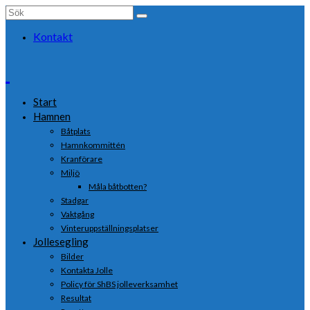
Search
for:
Kontakt
Start
Hamnen
Båtplats
Hamnkommittén
Kranförare
Miljö
Måla båtbotten?
Stadgar
Vaktgång
Vinteruppställningsplatser
Jollesegling
Bilder
Kontakta Jolle
Policy för ShBS jolleverksamhet
Resultat