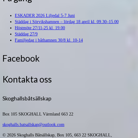
ESKADER 2026 Liljedal 5-7 Juni
Städdag i Sörvikshamnen – lördag 18 april kl. 09.30–15.00
Höstmöte 27/11-25 kl. 19.00
Städdag 27/9
Familjedag i båthamnen 30/8 kl. 10-14
Facebook
Kontakta oss
Skoghallsbåtsällskap
Box 105
SKOGHALL Värmland 663 22
skoghalls.batsallskap@outlook.com
© 2026 Skoghalls Båtsällskap, Box 105, 663 22 SKOGHALL,