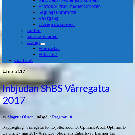
Protokoll från medlemsmöten
Seglingskommitté
Vaktgång
Övriga dokument
Länkar
Sammanträden
Övrigt
Hemsidan
Hitta hit!
Gästbok
13
maj 2017
Inbjudan ShBS Vårregatta
2017
av
Magnus Olsson
|
inlagd i:
Regattor
|
0
Kappsegling: Vårregatta för E-jolle, Zoom8, Optimist A och Optimist B
Datum: 27 maj 2017 Arrangör: Skoghalls Båtsällskap Läs mer här