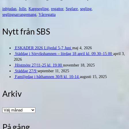
inbjudan
,
Jolle
,
Kappsegling
,
regattor
,
Seglare
,
segling
,
seglingsarrangemang
,
Vårregatta
Nytt från SBS
ESKADER 2026 Liljedal 5-7 Juni
maj 4, 2026
Städdag i Sörvikshamnen – lördag 18 april kl. 09.30–15.00
april 3,
2026
Höstmöte 27/11-25 kl. 19.00
november 18, 2025
Städdag 27/9
september 11, 2025
Familjedag i båthamnen 30/8 kl. 10-14
augusti 15, 2025
Arkiv
Arkiv
På gång