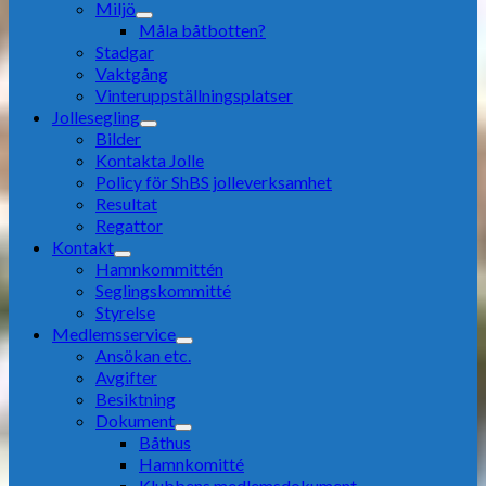
Miljö
Måla båtbotten?
Stadgar
Vaktgång
Vinteruppställningsplatser
Jollesegling
Bilder
Kontakta Jolle
Policy för ShBS jolleverksamhet
Resultat
Regattor
Kontakt
Hamnkommittén
Seglingskommitté
Styrelse
Medlemsservice
Ansökan etc.
Avgifter
Besiktning
Dokument
Båthus
Hamnkomitté
Klubbens medlemsdokument