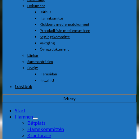
Dokument
Båthus
Hamnkomitté
Klubbens medlemsdokument
Protokoll från medlemsmöten
Seglingskommitté
Vaktgång
Övriga dokument
Länkar
Sammanträden
Övrigt
Hemsidan
Hitta hit!
Gästbok
Meny
Start
Hamnen
Båtplats
Hamnkommittén
Kranförare