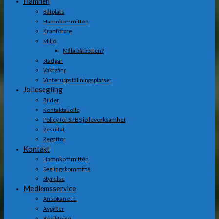
Hamnen
Båtplats
Hamnkommittén
Kranförare
Miljö
Måla båtbotten?
Stadgar
Vaktgång
Vinteruppställningsplatser
Jollesegling
Bilder
Kontakta Jolle
Policy för ShBS jolleverksamhet
Resultat
Regattor
Kontakt
Hamnkommittén
Seglingskommitté
Styrelse
Medlemsservice
Ansökan etc.
Avgifter
Besiktning