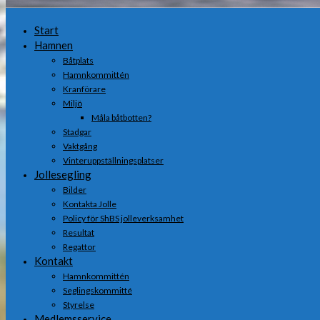
Start
Hamnen
Båtplats
Hamnkommittén
Kranförare
Miljö
Måla båtbotten?
Stadgar
Vaktgång
Vinteruppställningsplatser
Jollesegling
Bilder
Kontakta Jolle
Policy för ShBS jolleverksamhet
Resultat
Regattor
Kontakt
Hamnkommittén
Seglingskommitté
Styrelse
Medlemsservice