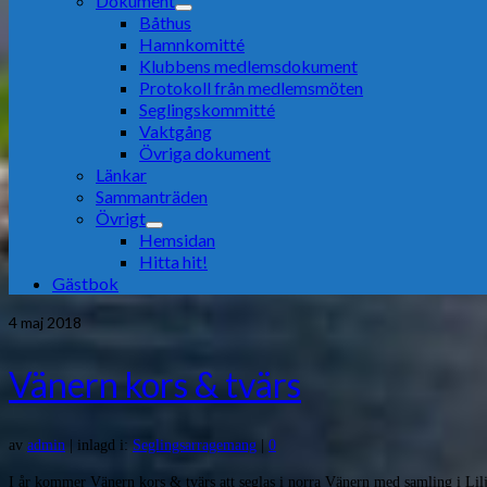
Dokument
Båthus
Hamnkomitté
Klubbens medlemsdokument
Protokoll från medlemsmöten
Seglingskommitté
Vaktgång
Övriga dokument
Länkar
Sammanträden
Övrigt
Hemsidan
Hitta hit!
Gästbok
4
maj 2018
Vänern kors & tvärs
av
admin
|
inlagd i:
Seglingsarragemang
|
0
I år kommer Vänern kors & tvärs att seglas i norra Vänern med samling i Lilje