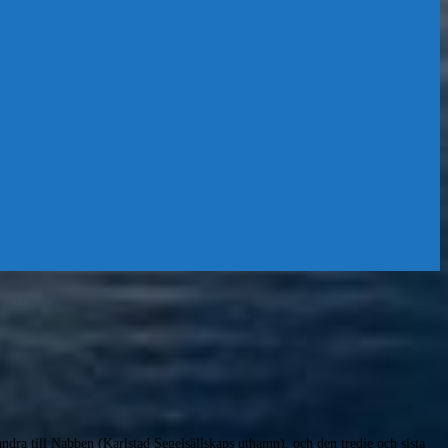
ndra till Nabben (Karlstad Segelsällskaps uthamn), och den tredje och sista