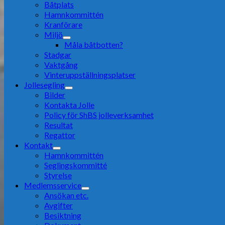
Båtplats
Hamnkommittén
Kranförare
Miljö
Måla båtbotten?
Stadgar
Vaktgång
Vinteruppställningsplatser
Jollesegling
Bilder
Kontakta Jolle
Policy för ShBS jolleverksamhet
Resultat
Regattor
Kontakt
Hamnkommittén
Seglingskommitté
Styrelse
Medlemsservice
Ansökan etc.
Avgifter
Besiktning