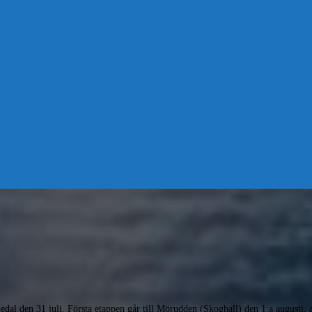
dal den 31 juli. Första etappen går till Mörudden (Skoghall) den 1:a augusti, a