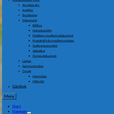
Ansökan etc.
Avgifter
Besiktning
Dokument
Båthus
Hamnkomitté
Klubbens medlemsdokument
Protokoll från medlemsmöten
Seglingskommitté
Vaktgång
Övriga dokument
Länkar
Sammanträden
Övrigt
Hemsidan
Hitta hit!
Gästbok
Meny
Start
Hamnen