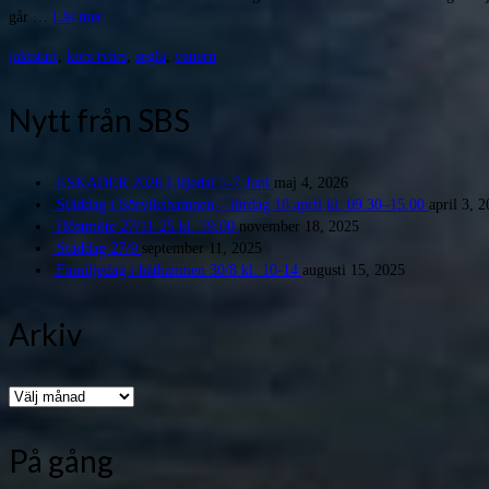
går …
Läs mer
jaktstart
,
kors tvärs
,
segla
,
vänern
Nytt från SBS
ESKADER 2026 Liljedal 5-7 Juni
maj 4, 2026
Städdag i Sörvikshamnen – lördag 18 april kl. 09.30–15.00
april 3, 
Höstmöte 27/11-25 kl. 19.00
november 18, 2025
Städdag 27/9
september 11, 2025
Familjedag i båthamnen 30/8 kl. 10-14
augusti 15, 2025
Arkiv
Arkiv
På gång