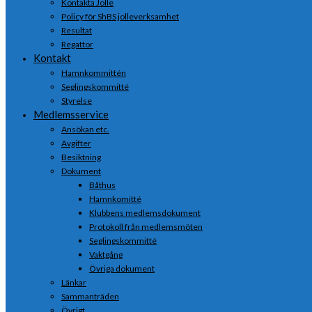
Kontakta Jolle
Policy för ShBS jolleverksamhet
Resultat
Regattor
Kontakt
Hamnkommittén
Seglingskommitté
Styrelse
Medlemsservice
Ansökan etc.
Avgifter
Besiktning
Dokument
Båthus
Hamnkomitté
Klubbens medlemsdokument
Protokoll från medlemsmöten
Seglingskommitté
Vaktgång
Övriga dokument
Länkar
Sammanträden
Övrigt