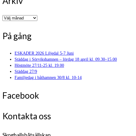
Arkiv
Arkiv
På gång
ESKADER 2026 Liljedal 5-7 Juni
Städdag i Sörvikshamnen – lördag 18 april kl. 09.30–15.00
Höstmöte 27/11-25 kl. 19.00
Städdag 27/9
Familjedag i båthamnen 30/8 kl. 10-14
Facebook
Kontakta oss
Skoghallsbåtsällskap