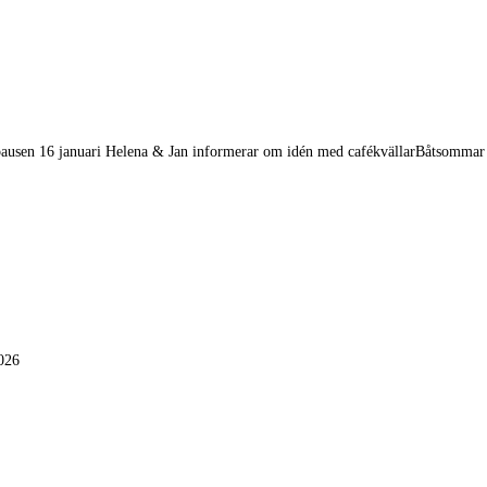
pausen 16 januari Helena & Jan informerar om idén med cafékvällarBåtsommar p
2026