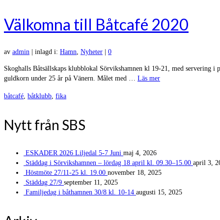
Välkomna till Båtcafé 2020
av
admin
|
inlagd i:
Hamn
,
Nyheter
|
0
Skoghalls Båtsällskaps klubblokal Sörvikshamnen kl 19-21, med servering i 
guldkorn under 25 år på Vänern. Målet med …
Läs mer
båtcafé
,
båtklubb
,
fika
Nytt från SBS
ESKADER 2026 Liljedal 5-7 Juni
maj 4, 2026
Städdag i Sörvikshamnen – lördag 18 april kl. 09.30–15.00
april 3, 
Höstmöte 27/11-25 kl. 19.00
november 18, 2025
Städdag 27/9
september 11, 2025
Familjedag i båthamnen 30/8 kl. 10-14
augusti 15, 2025