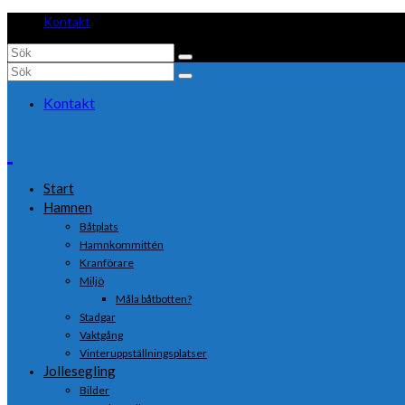
Kontakt
Search
for:
Search
for:
Kontakt
Start
Hamnen
Båtplats
Hamnkommittén
Kranförare
Miljö
Måla båtbotten?
Stadgar
Vaktgång
Vinteruppställningsplatser
Jollesegling
Bilder