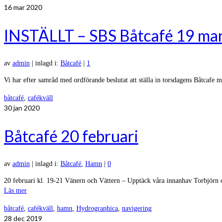
16
mar 2020
INSTÄLLT – SBS Båtcafé 19 ma
av
admin
|
inlagd i:
Båtcafé
|
1
Vi har efter samråd med ordförande beslutat att ställa in torsdagens Båtcaf
båtcafé
,
cafékväll
30
jan 2020
Båtcafé 20 februari
av
admin
|
inlagd i:
Båtcafé
,
Hamn
|
0
20 februari kl. 19-21 Vänern och Vättern – Upptäck våra innanhav Torbjörn 
Läs mer
båtcafé
,
cafékväll
,
hamn
,
Hydrographica
,
navigering
28
dec 2019