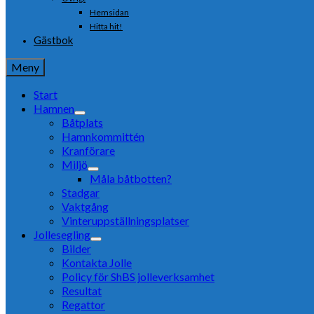
Hemsidan
Hitta hit!
Gästbok
Meny
Start
Hamnen
Båtplats
Hamnkommittén
Kranförare
Miljö
Måla båtbotten?
Stadgar
Vaktgång
Vinteruppställningsplatser
Jollesegling
Bilder
Kontakta Jolle
Policy för ShBS jolleverksamhet
Resultat
Regattor