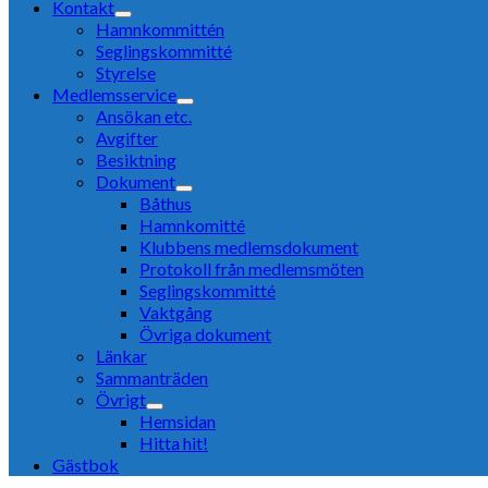
Kontakt
Hamnkommittén
Seglingskommitté
Styrelse
Medlemsservice
Ansökan etc.
Avgifter
Besiktning
Dokument
Båthus
Hamnkomitté
Klubbens medlemsdokument
Protokoll från medlemsmöten
Seglingskommitté
Vaktgång
Övriga dokument
Länkar
Sammanträden
Övrigt
Hemsidan
Hitta hit!
Gästbok