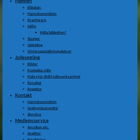
Hamnen
Båtplats
Hamnkommittén
Kranförare
Miljö
Måla båtbotten?
Stadgar
Vaktgång
Vinteruppställningsplatser
Jollesegling
Bilder
Kontakta Jolle
Policy för ShBS jolleverksamhet
Resultat
Regattor
Kontakt
Hamnkommittén
Seglingskommitté
Styrelse
Medlemsservice
Ansökan etc.
Avgifter
Besiktning