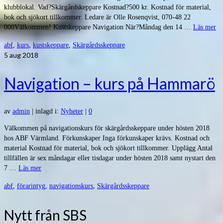
klubblokal. Vad?Skärgårdskeppare Kostnad?500 kr. Kostnad för material,
bok och sjökort tillkommer. Ledare är Olle Rosenqvist, 070-48 22
000Välkommen! Kustskeppare Navigation När?Måndag den 14 …
Läs mer
abf
,
kurs
,
kustskeppare
,
Skärgårdsskeppare
5
aug 2018
Navigation – kurs på Hammarö
av
admin
|
inlagd i:
Nyheter
|
0
Välkommen på navigationskurs för skärgårdsskeppare under hösten 2018
hos ABF Värmland. Förkunskaper Inga förkunskaper krävs. Kostnad och
material Kostnad för material, bok och sjökort tillkommer. Upplägg Antal
tillfällen är sex måndagar eller tisdagar under hösten 2018 samt nystart den
7 …
Läs mer
abf
,
förarintyg
,
navigationskurs
,
Skärgårdsskeppare
Nytt från SBS