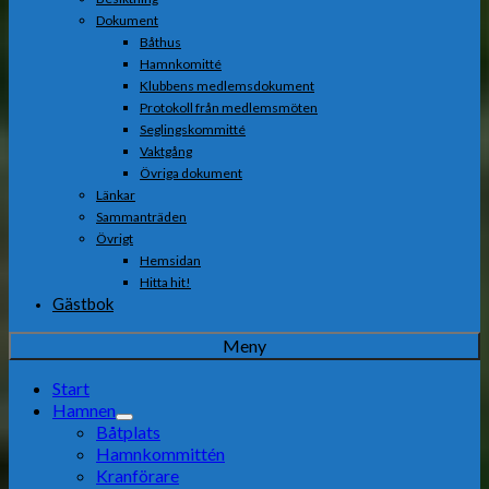
Dokument
Båthus
Hamnkomitté
Klubbens medlemsdokument
Protokoll från medlemsmöten
Seglingskommitté
Vaktgång
Övriga dokument
Länkar
Sammanträden
Övrigt
Hemsidan
Hitta hit!
Gästbok
Meny
Start
Hamnen
Båtplats
Hamnkommittén
Kranförare