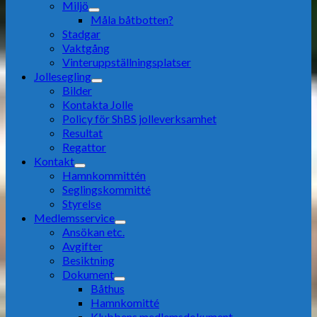
Miljö
Måla båtbotten?
Stadgar
Vaktgång
Vinteruppställningsplatser
Jollesegling
Bilder
Kontakta Jolle
Policy för ShBS jolleverksamhet
Resultat
Regattor
Kontakt
Hamnkommittén
Seglingskommitté
Styrelse
Medlemsservice
Ansökan etc.
Avgifter
Besiktning
Dokument
Båthus
Hamnkomitté
Klubbens medlemsdokument