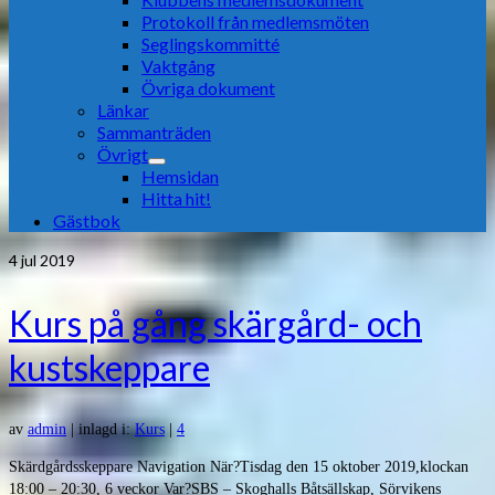
Protokoll från medlemsmöten
Seglingskommitté
Vaktgång
Övriga dokument
Länkar
Sammanträden
Övrigt
Hemsidan
Hitta hit!
Gästbok
4
jul 2019
Kurs på gång skärgård- och
kustskeppare
av
admin
|
inlagd i:
Kurs
|
4
Skärdgårdsskeppare Navigation När?Tisdag den 15 oktober 2019,klockan
18:00 – 20:30, 6 veckor Var?SBS – Skoghalls Båtsällskap, Sörvikens