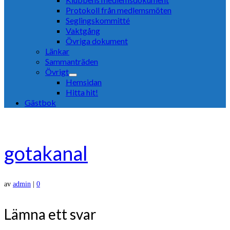
Protokoll från medlemsmöten
Seglingskommitté
Vaktgång
Övriga dokument
Länkar
Sammanträden
Övrigt
Hemsidan
Hitta hit!
Gästbok
gotakanal
av
admin
|
0
Lämna ett svar