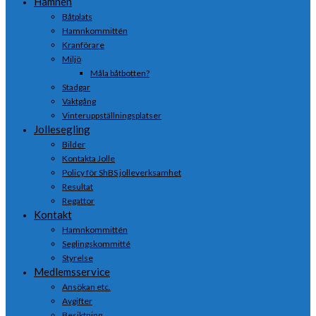
Hamnen
Båtplats
Hamnkommittén
Kranförare
Miljö
Måla båtbotten?
Stadgar
Vaktgång
Vinteruppställningsplatser
Jollesegling
Bilder
Kontakta Jolle
Policy för ShBS jolleverksamhet
Resultat
Regattor
Kontakt
Hamnkommittén
Seglingskommitté
Styrelse
Medlemsservice
Ansökan etc.
Avgifter
Besiktning