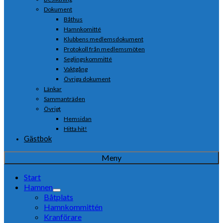
Dokument
Båthus
Hamnkomitté
Klubbens medlemsdokument
Protokoll från medlemsmöten
Seglingskommitté
Vaktgång
Övriga dokument
Länkar
Sammanträden
Övrigt
Hemsidan
Hitta hit!
Gästbok
Meny
Start
Hamnen
Båtplats
Hamnkommittén
Kranförare