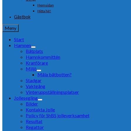
Hemsidan
Hitta hit!
Gästbok
Meny
Start
Hamnen
Båtplats
Hamnkommittén
Kranförare
Miljö
Måla båtbotten?
Stadgar
Vaktgång
Vinteruppställningsplatser
Jollesegling
Bilder
Kontakta Jolle
Policy för ShBS jolleverksamhet
Resultat
Regattor