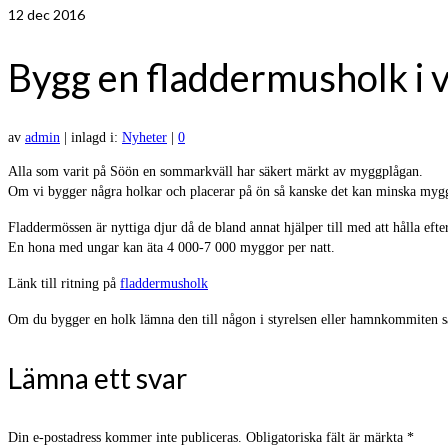
12
dec 2016
Bygg en fladdermusholk i v
av
admin
|
inlagd i:
Nyheter
|
0
Alla som varit på Söön en sommarkväll har säkert märkt av myggplågan.
Om vi bygger några holkar och placerar på ön så kanske det kan minska myg
Fladdermössen är nyttiga djur då de bland annat hjälper till med att hålla eft
En hona med ungar kan äta 4 000-7 000 myggor per natt.
Länk till ritning på
fladdermusholk
Om du bygger en holk lämna den till någon i styrelsen eller hamnkommiten så 
Lämna ett svar
Din e-postadress kommer inte publiceras.
Obligatoriska fält är märkta
*