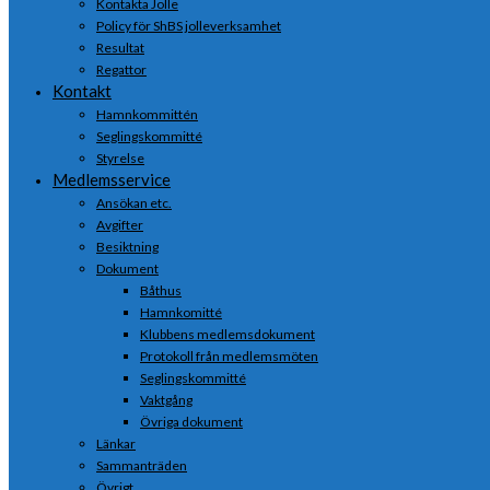
Kontakta Jolle
Policy för ShBS jolleverksamhet
Resultat
Regattor
Kontakt
Hamnkommittén
Seglingskommitté
Styrelse
Medlemsservice
Ansökan etc.
Avgifter
Besiktning
Dokument
Båthus
Hamnkomitté
Klubbens medlemsdokument
Protokoll från medlemsmöten
Seglingskommitté
Vaktgång
Övriga dokument
Länkar
Sammanträden
Övrigt