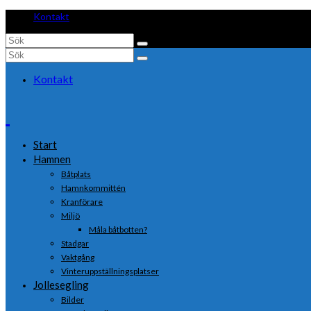
Kontakt
Search
for:
Search
for:
Kontakt
Start
Hamnen
Båtplats
Hamnkommittén
Kranförare
Miljö
Måla båtbotten?
Stadgar
Vaktgång
Vinteruppställningsplatser
Jollesegling
Bilder