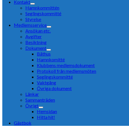
Kontakt
Hamnkommittén
Seglingskommitté
Styrelse
Medlemsservice
Ansökan etc.
Avgifter
Besiktning
Dokument
Båthus
Hamnkomitté
Klubbens medlemsdokument
Protokoll från medlemsmöten
Seglingskommitté
Vaktgång
Övriga dokument
Länkar
Sammanträden
Övrigt
Hemsidan
Hitta hit!
Gästbok