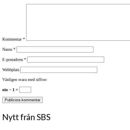
Kommentar
*
Namn
*
E-postadress
*
Webbplats
Vänligen svara med siffror:
nio − 1 =
Nytt från SBS