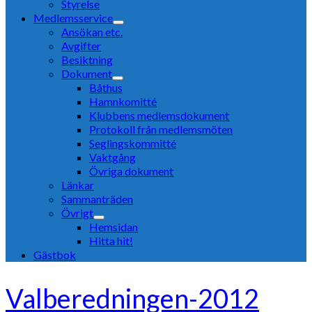
Styrelse
Medlemsservice
Ansökan etc.
Avgifter
Besiktning
Dokument
Båthus
Hamnkomitté
Klubbens medlemsdokument
Protokoll från medlemsmöten
Seglingskommitté
Vaktgång
Övriga dokument
Länkar
Sammanträden
Övrigt
Hemsidan
Hitta hit!
Gästbok
Valberedningen-2012