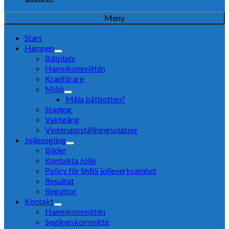
Meny
Start
Hamnen
Båtplats
Hamnkommittén
Kranförare
Miljö
Måla båtbotten?
Stadgar
Vaktgång
Vinteruppställningsplatser
Jollesegling
Bilder
Kontakta Jolle
Policy för ShBS jolleverksamhet
Resultat
Regattor
Kontakt
Hamnkommittén
Seglingskommitté