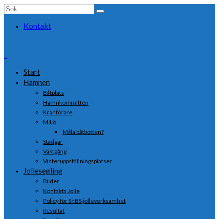
Search
for:
Kontakt
Start
Hamnen
Båtplats
Hamnkommittén
Kranförare
Miljö
Måla båtbotten?
Stadgar
Vaktgång
Vinteruppställningsplatser
Jollesegling
Bilder
Kontakta Jolle
Policy för ShBS jolleverksamhet
Resultat