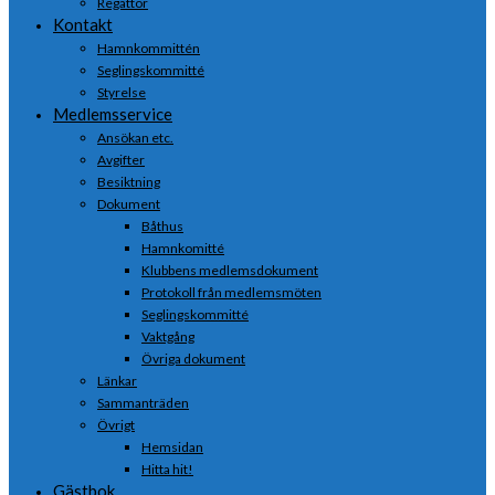
Regattor
Kontakt
Hamnkommittén
Seglingskommitté
Styrelse
Medlemsservice
Ansökan etc.
Avgifter
Besiktning
Dokument
Båthus
Hamnkomitté
Klubbens medlemsdokument
Protokoll från medlemsmöten
Seglingskommitté
Vaktgång
Övriga dokument
Länkar
Sammanträden
Övrigt
Hemsidan
Hitta hit!
Gästbok