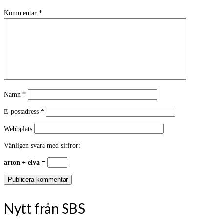
Kommentar
*
Namn
*
E-postadress
*
Webbplats
Vänligen svara med siffror:
arton + elva =
Nytt från SBS