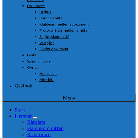
Dokument
Båthus
Hamnkomitté
Klubbens medlemsdokument
Protokoll från medlemsmöten
Seglingskommitté
Vaktgång
Övriga dokument
Länkar
Sammanträden
Övrigt
Hemsidan
Hitta hit!
Gästbok
Meny
Start
Hamnen
Båtplats
Hamnkommittén
Kranförare