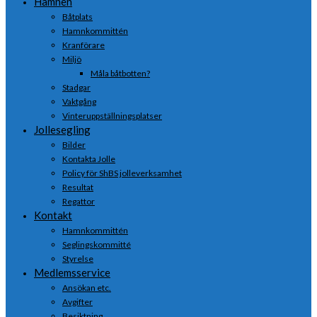
Hamnen
Båtplats
Hamnkommittén
Kranförare
Miljö
Måla båtbotten?
Stadgar
Vaktgång
Vinteruppställningsplatser
Jollesegling
Bilder
Kontakta Jolle
Policy för ShBS jolleverksamhet
Resultat
Regattor
Kontakt
Hamnkommittén
Seglingskommitté
Styrelse
Medlemsservice
Ansökan etc.
Avgifter
Besiktning