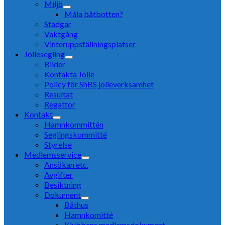
Miljö
Måla båtbotten?
Stadgar
Vaktgång
Vinteruppställningsplatser
Jollesegling
Bilder
Kontakta Jolle
Policy för ShBS jolleverksamhet
Resultat
Regattor
Kontakt
Hamnkommittén
Seglingskommitté
Styrelse
Medlemsservice
Ansökan etc.
Avgifter
Besiktning
Dokument
Båthus
Hamnkomitté
Klubbens medlemsdokument