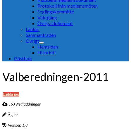
Protokoll från medlemsmöten
Seglingskommitté
Vaktgång
Övriga dokument
Länkar
Sammanträden
Övrigt
Hemsidan
Hitta hit!
Gästbok
Valberedningen-2011
Ladda ner
163 Nedladdningar
Ägare:
Version:
1.0