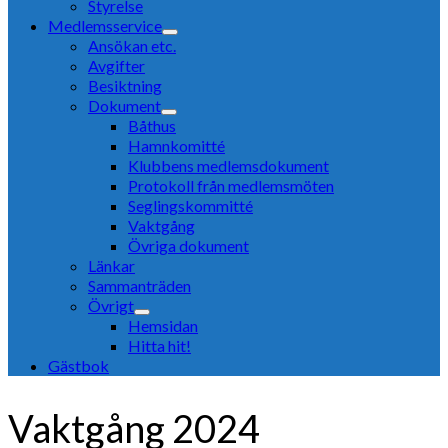
Styrelse
Medlemsservice
Ansökan etc.
Avgifter
Besiktning
Dokument
Båthus
Hamnkomitté
Klubbens medlemsdokument
Protokoll från medlemsmöten
Seglingskommitté
Vaktgång
Övriga dokument
Länkar
Sammanträden
Övrigt
Hemsidan
Hitta hit!
Gästbok
Vaktgång 2024