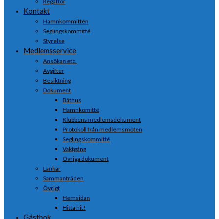
Regattor
Kontakt
Hamnkommittén
Seglingskommitté
Styrelse
Medlemsservice
Ansökan etc.
Avgifter
Besiktning
Dokument
Båthus
Hamnkomitté
Klubbens medlemsdokument
Protokoll från medlemsmöten
Seglingskommitté
Vaktgång
Övriga dokument
Länkar
Sammanträden
Övrigt
Hemsidan
Hitta hit!
Gästbok