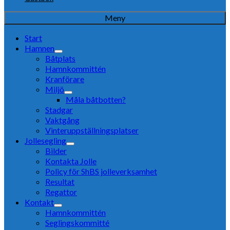
Meny
Start
Hamnen
Båtplats
Hamnkommittén
Kranförare
Miljö
Måla båtbotten?
Stadgar
Vaktgång
Vinteruppställningsplatser
Jollesegling
Bilder
Kontakta Jolle
Policy för ShBS jolleverksamhet
Resultat
Regattor
Kontakt
Hamnkommittén
Seglingskommitté