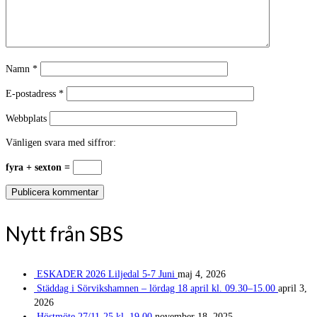
Namn
*
E-postadress
*
Webbplats
Vänligen svara med siffror:
fyra + sexton =
Nytt från SBS
ESKADER 2026 Liljedal 5-7 Juni
maj 4, 2026
Städdag i Sörvikshamnen – lördag 18 april kl. 09.30–15.00
april 3,
2026
Höstmöte 27/11-25 kl. 19.00
november 18, 2025