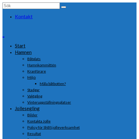
Search
for:
Kontakt
Start
Hamnen
Båtplats
Hamnkommittén
Kranförare
Miljö
Måla båtbotten?
Stadgar
Vaktgång
Vinteruppställningsplatser
Jollesegling
Bilder
Kontakta Jolle
Policy för ShBS jolleverksamhet
Resultat