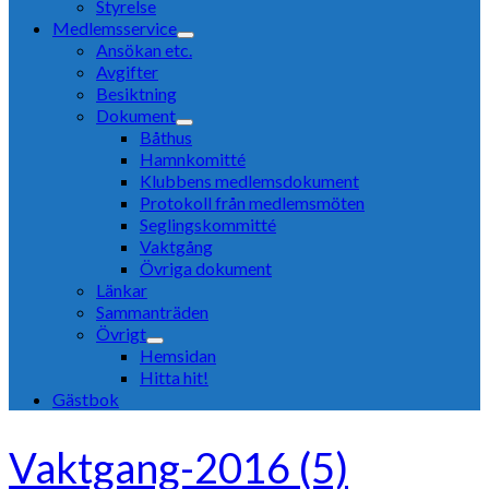
Styrelse
Medlemsservice
Ansökan etc.
Avgifter
Besiktning
Dokument
Båthus
Hamnkomitté
Klubbens medlemsdokument
Protokoll från medlemsmöten
Seglingskommitté
Vaktgång
Övriga dokument
Länkar
Sammanträden
Övrigt
Hemsidan
Hitta hit!
Gästbok
Vaktgang-2016 (5)