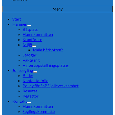
Meny
Start
Hamnen
Båtplats
Hamnkommittén
Kranförare
Miljö
Måla båtbotten?
Stadgar
Vaktgång
Vinteruppställningsplatser
Jollesegling
Bilder
Kontakta Jolle
Policy för ShBS jolleverksamhet
Resultat
Regattor
Kontakt
Hamnkommittén
Seglingskommitté