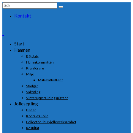
Search
for:
Kontakt
Start
Hamnen
Båtplats
Hamnkommittén
Kranförare
Miljö
Måla båtbotten?
Stadgar
Vaktgång
Vinteruppställningsplatser
Jollesegling
Bilder
Kontakta Jolle
Policy för ShBS jolleverksamhet
Resultat