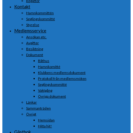
Regattor
Kontakt
Hamnkommittén
Seglingskommitté
Styrelse
Medlemsservice
Ansökan etc.
Avgifter
Besiktning
Dokument
Båthus
Hamnkomitté
Klubbens medlemsdokument
Protokoll från medlemsmöten
Seglingskommitté
Vaktgång
Övriga dokument
Länkar
Sammanträden
Övrigt
Hemsidan
Hitta hit!
Gästbok