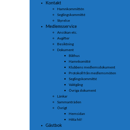
Kontakt
Hamnkommittén
Seglingskommitté
Styrelse
Medlemsservice
Ansökan etc.
Avgifter
Besiktning
Dokument
Båthus
Hamnkomitté
Klubbens medlemsdokument
Protokoll från medlemsmöten
Seglingskommitté
Vaktgång
Övriga dokument
Länkar
Sammanträden
Övrigt
Hemsidan
Hitta hit!
Gästbok