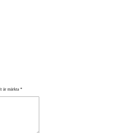
lt är märkta
*