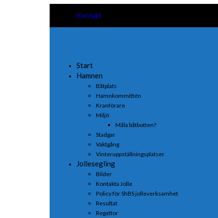
Kontakt
Start
Hamnen
Båtplats
Hamnkommittén
Kranförare
Miljö
Måla båtbotten?
Stadgar
Vaktgång
Vinteruppställningsplatser
Jollesegling
Bilder
Kontakta Jolle
Policy för ShBS jolleverksamhet
Resultat
Regattor