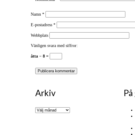
Namn
*
E-postadress
*
Webbplats
Vänligen svara med siffror:
åtta − 8 =
Arkiv
På
Arkiv