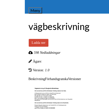
Meny
vägbeskrivning
Ladda ner
598 Nedladdningar
Ägare:
Version:
1.0
Beskrivning
Förhandsgranska
Versioner