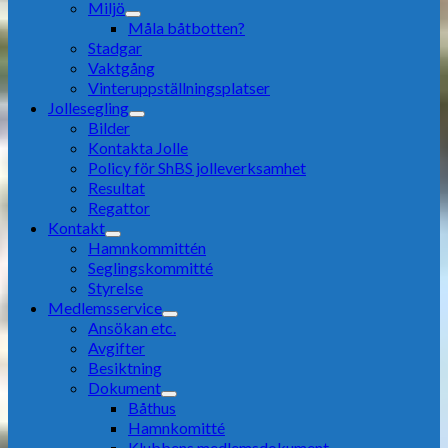
Miljö
Måla båtbotten?
Stadgar
Vaktgång
Vinteruppställningsplatser
Jollesegling
Bilder
Kontakta Jolle
Policy för ShBS jolleverksamhet
Resultat
Regattor
Kontakt
Hamnkommittén
Seglingskommitté
Styrelse
Medlemsservice
Ansökan etc.
Avgifter
Besiktning
Dokument
Båthus
Hamnkomitté
Klubbens medlemsdokument