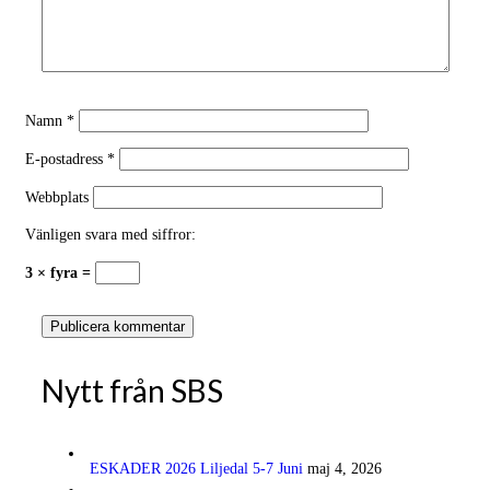
Namn
*
E-postadress
*
Webbplats
Vänligen svara med siffror:
3 × fyra =
Nytt från SBS
ESKADER 2026 Liljedal 5-7 Juni
maj 4, 2026