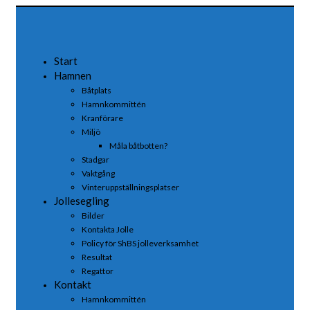
Start
Hamnen
Båtplats
Hamnkommittén
Kranförare
Miljö
Måla båtbotten?
Stadgar
Vaktgång
Vinteruppställningsplatser
Jollesegling
Bilder
Kontakta Jolle
Policy för ShBS jolleverksamhet
Resultat
Regattor
Kontakt
Hamnkommittén