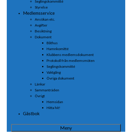
Seglingskommitté
Styrelse
Medlemsservice
Ansökan etc.
Avgifter
Besiktning
Dokument
Båthus
Hamnkomitté
Klubbens medlemsdokument
Protokoll från medlemsmöten
Seglingskommitté
Vaktgång
Övriga dokument
Länkar
Sammanträden
Övrigt
Hemsidan
Hitta hit!
Gästbok
Meny