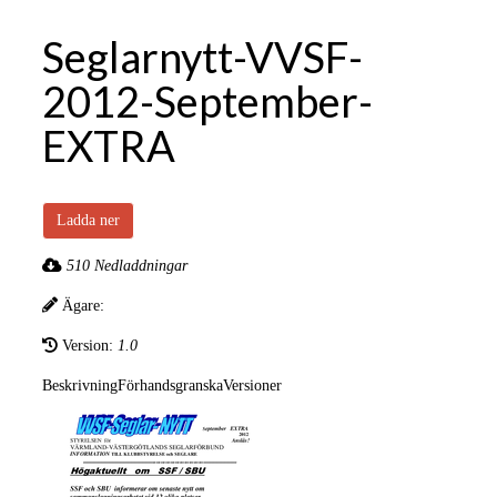
Seglarnytt-VVSF-
2012-September-
EXTRA
Ladda ner
510 Nedladdningar
Ägare:
Version:
1.0
Beskrivning
Förhandsgranska
Versioner