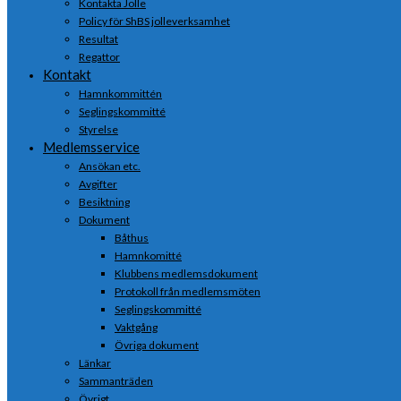
Kontakta Jolle
Policy för ShBS jolleverksamhet
Resultat
Regattor
Kontakt
Hamnkommittén
Seglingskommitté
Styrelse
Medlemsservice
Ansökan etc.
Avgifter
Besiktning
Dokument
Båthus
Hamnkomitté
Klubbens medlemsdokument
Protokoll från medlemsmöten
Seglingskommitté
Vaktgång
Övriga dokument
Länkar
Sammanträden
Övrigt