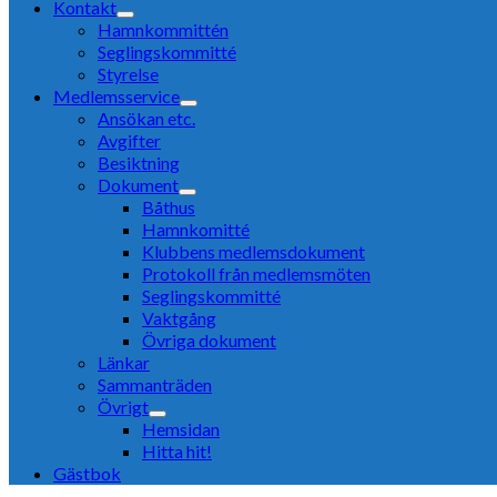
Kontakt
Hamnkommittén
Seglingskommitté
Styrelse
Medlemsservice
Ansökan etc.
Avgifter
Besiktning
Dokument
Båthus
Hamnkomitté
Klubbens medlemsdokument
Protokoll från medlemsmöten
Seglingskommitté
Vaktgång
Övriga dokument
Länkar
Sammanträden
Övrigt
Hemsidan
Hitta hit!
Gästbok