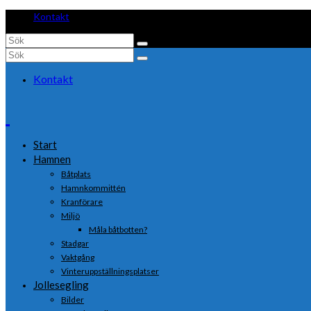
Kontakt
Search
for:
Search
for:
Kontakt
Start
Hamnen
Båtplats
Hamnkommittén
Kranförare
Miljö
Måla båtbotten?
Stadgar
Vaktgång
Vinteruppställningsplatser
Jollesegling
Bilder