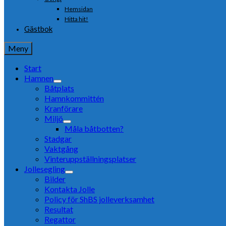
Hemsidan
Hitta hit!
Gästbok
Meny
Start
Hamnen
Båtplats
Hamnkommittén
Kranförare
Miljö
Måla båtbotten?
Stadgar
Vaktgång
Vinteruppställningsplatser
Jollesegling
Bilder
Kontakta Jolle
Policy för ShBS jolleverksamhet
Resultat
Regattor