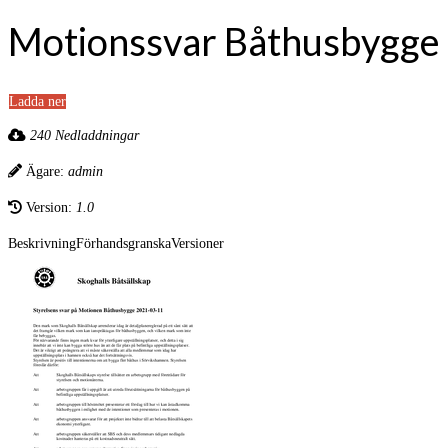
Motionssvar Båthusbygge
Ladda ner
240 Nedladdningar
Ägare:
admin
Version:
1.0
Beskrivning
Förhandsgranska
Versioner