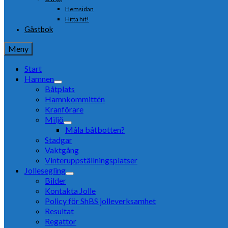
Hemsidan
Hitta hit!
Gästbok
Meny
Start
Hamnen
Båtplats
Hamnkommittén
Kranförare
Miljö
Måla båtbotten?
Stadgar
Vaktgång
Vinteruppställningsplatser
Jollesegling
Bilder
Kontakta Jolle
Policy för ShBS jolleverksamhet
Resultat
Regattor