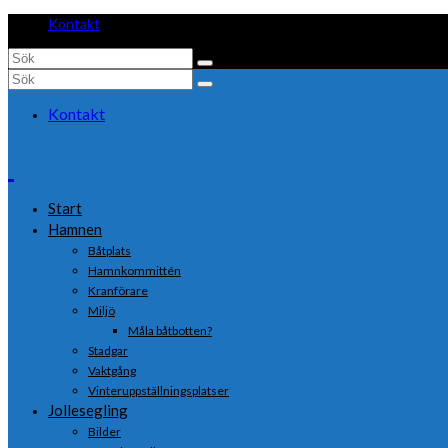
Kontakt
Search
for:
Search
for:
Kontakt
Start
Hamnen
Båtplats
Hamnkommittén
Kranförare
Miljö
Måla båtbotten?
Stadgar
Vaktgång
Vinteruppställningsplatser
Jollesegling
Bilder