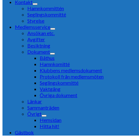
Kontakt
Hamnkommittén
Seglingskommitté
Styrelse
Medlemsservice
Ansökan etc.
Avgifter
Besiktning
Dokument
Båthus
Hamnkomitté
Klubbens medlemsdokument
Protokoll från medlemsmöten
Seglingskommitté
Vaktgång
Övriga dokument
Länkar
Sammanträden
Övrigt
Hemsidan
Hitta hit!
Gästbok