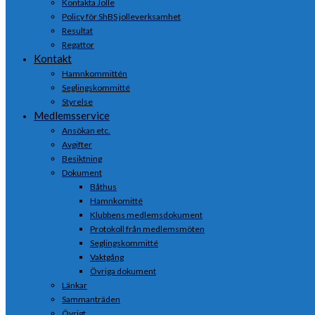
Kontakta Jolle
Policy för ShBS jolleverksamhet
Resultat
Regattor
Kontakt
Hamnkommittén
Seglingskommitté
Styrelse
Medlemsservice
Ansökan etc.
Avgifter
Besiktning
Dokument
Båthus
Hamnkomitté
Klubbens medlemsdokument
Protokoll från medlemsmöten
Seglingskommitté
Vaktgång
Övriga dokument
Länkar
Sammanträden
Övrigt