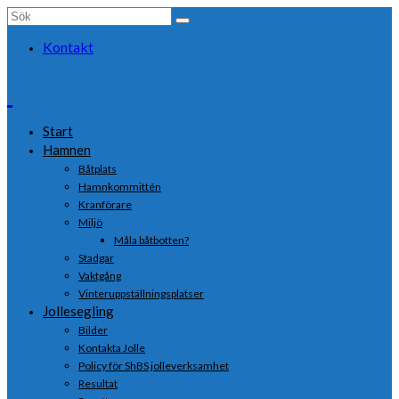
Search
for:
Kontakt
Start
Hamnen
Båtplats
Hamnkommittén
Kranförare
Miljö
Måla båtbotten?
Stadgar
Vaktgång
Vinteruppställningsplatser
Jollesegling
Bilder
Kontakta Jolle
Policy för ShBS jolleverksamhet
Resultat