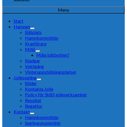
Meny
Start
Hamnen
Båtplats
Hamnkommittén
Kranförare
Miljö
Måla båtbotten?
Stadgar
Vaktgång
Vinteruppställningsplatser
Jollesegling
Bilder
Kontakta Jolle
Policy för ShBS jolleverksamhet
Resultat
Regattor
Kontakt
Hamnkommittén
Seglingskommitté