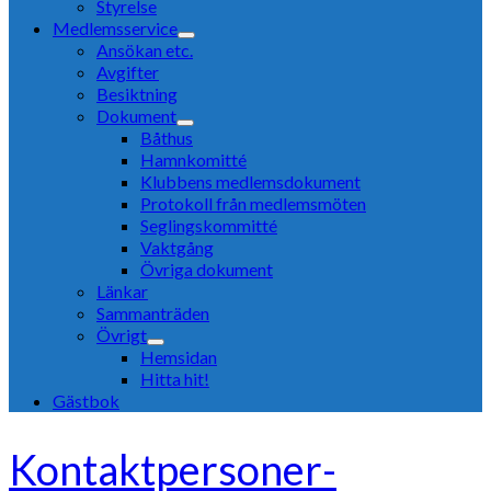
Styrelse
Medlemsservice
Ansökan etc.
Avgifter
Besiktning
Dokument
Båthus
Hamnkomitté
Klubbens medlemsdokument
Protokoll från medlemsmöten
Seglingskommitté
Vaktgång
Övriga dokument
Länkar
Sammanträden
Övrigt
Hemsidan
Hitta hit!
Gästbok
Kontaktpersoner-