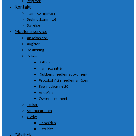
Regattor
Kontakt
Hamnkommittén
Seglingskommitté
Styrelse
Medlemsservice
Ansökan etc.
Avgifter
Besiktning
Dokument
Båthus
Hamnkomitté
Klubbens medlemsdokument
Protokoll från medlemsmöten
Seglingskommitté
Vaktgång
Övriga dokument
Länkar
Sammanträden
Övrigt
Hemsidan
Hitta hit!
Gästbok