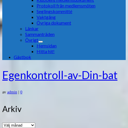
Protokoll från medlemsmöten
Seglingskommitté
Vaktgång
Övriga dokument
Länkar
Sammanträden
Övrigt
Hemsidan
Hitta hit!
Gästbok
Egenkontroll-av-Din-bat
av
admin
|
0
Arkiv
Arkiv