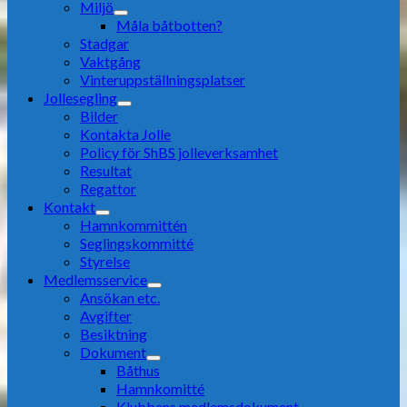
Miljö
Måla båtbotten?
Stadgar
Vaktgång
Vinteruppställningsplatser
Jollesegling
Bilder
Kontakta Jolle
Policy för ShBS jolleverksamhet
Resultat
Regattor
Kontakt
Hamnkommittén
Seglingskommitté
Styrelse
Medlemsservice
Ansökan etc.
Avgifter
Besiktning
Dokument
Båthus
Hamnkomitté
Klubbens medlemsdokument