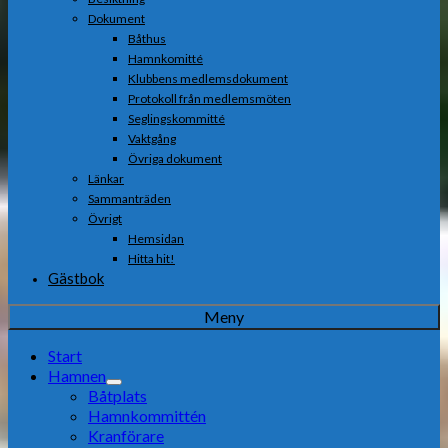
Dokument
Båthus
Hamnkomitté
Klubbens medlemsdokument
Protokoll från medlemsmöten
Seglingskommitté
Vaktgång
Övriga dokument
Länkar
Sammanträden
Övrigt
Hemsidan
Hitta hit!
Gästbok
Meny
Start
Hamnen
Båtplats
Hamnkommittén
Kranförare