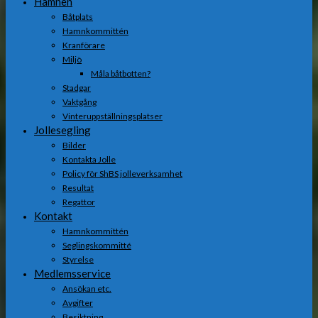
Hamnen
Båtplats
Hamnkommittén
Kranförare
Miljö
Måla båtbotten?
Stadgar
Vaktgång
Vinteruppställningsplatser
Jollesegling
Bilder
Kontakta Jolle
Policy för ShBS jolleverksamhet
Resultat
Regattor
Kontakt
Hamnkommittén
Seglingskommitté
Styrelse
Medlemsservice
Ansökan etc.
Avgifter
Besiktning