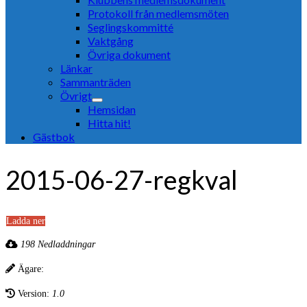
Protokoll från medlemsmöten
Seglingskommitté
Vaktgång
Övriga dokument
Länkar
Sammanträden
Övrigt
Hemsidan
Hitta hit!
Gästbok
2015-06-27-regkval
Ladda ner
198 Nedladdningar
Ägare:
Version:
1.0