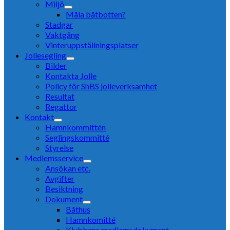
Miljö
Måla båtbotten?
Stadgar
Vaktgång
Vinteruppställningsplatser
Jollesegling
Bilder
Kontakta Jolle
Policy för ShBS jolleverksamhet
Resultat
Regattor
Kontakt
Hamnkommittén
Seglingskommitté
Styrelse
Medlemsservice
Ansökan etc.
Avgifter
Besiktning
Dokument
Båthus
Hamnkomitté
Klubbens medlemsdokument