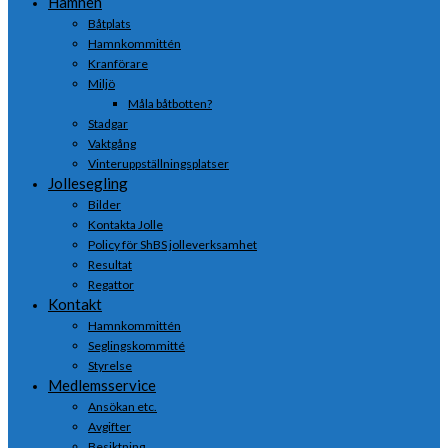
Hamnen
Båtplats
Hamnkommittén
Kranförare
Miljö
Måla båtbotten?
Stadgar
Vaktgång
Vinteruppställningsplatser
Jollesegling
Bilder
Kontakta Jolle
Policy för ShBS jolleverksamhet
Resultat
Regattor
Kontakt
Hamnkommittén
Seglingskommitté
Styrelse
Medlemsservice
Ansökan etc.
Avgifter
Besiktning