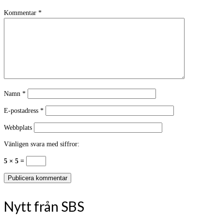
Kommentar
*
Namn
*
E-postadress
*
Webbplats
Vänligen svara med siffror:
5 × 5 =
Nytt från SBS