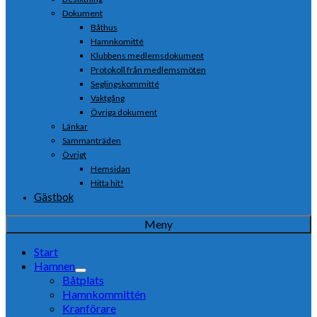
Dokument
Båthus
Hamnkomitté
Klubbens medlemsdokument
Protokoll från medlemsmöten
Seglingskommitté
Vaktgång
Övriga dokument
Länkar
Sammanträden
Övrigt
Hemsidan
Hitta hit!
Gästbok
Meny
Start
Hamnen
Båtplats
Hamnkommittén
Kranförare