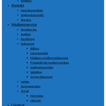
Regattor
Kontakt
Hamnkommittén
Seglingskommitté
Styrelse
Medlemsservice
Ansökan etc.
Avgifter
Besiktning
Dokument
Båthus
Hamnkomitté
Klubbens medlemsdokument
Protokoll från medlemsmöten
Seglingskommitté
Vaktgång
Övriga dokument
Länkar
Sammanträden
Övrigt
Hemsidan
Hitta hit!
Gästbok