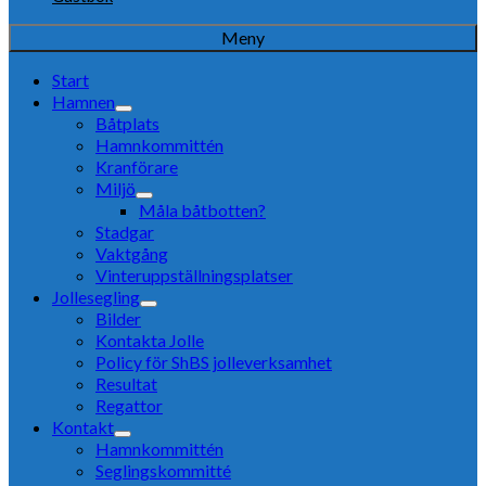
Meny
Start
Hamnen
Båtplats
Hamnkommittén
Kranförare
Miljö
Måla båtbotten?
Stadgar
Vaktgång
Vinteruppställningsplatser
Jollesegling
Bilder
Kontakta Jolle
Policy för ShBS jolleverksamhet
Resultat
Regattor
Kontakt
Hamnkommittén
Seglingskommitté