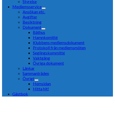
Styrelse
Medlemsservice
Ansökan etc.
Avgifter
Besiktning
Dokument
Båthus
Hamnkomitté
Klubbens medlemsdokument
Protokoll från medlemsmöten
Seglingskommitté
Vaktgång
Övriga dokument
Länkar
Sammanträden
Övrigt
Hemsidan
Hitta hit!
Gästbok