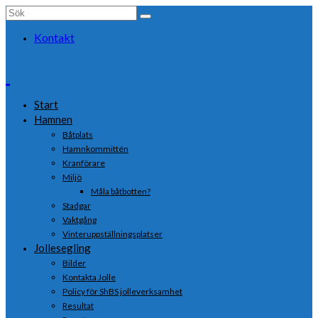
Search
for:
Kontakt
Start
Hamnen
Båtplats
Hamnkommittén
Kranförare
Miljö
Måla båtbotten?
Stadgar
Vaktgång
Vinteruppställningsplatser
Jollesegling
Bilder
Kontakta Jolle
Policy för ShBS jolleverksamhet
Resultat