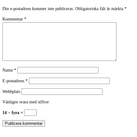
Din e-postadress kommer inte publiceras.
Obligatoriska fält är märkta
*
Kommentar
*
Namn
*
E-postadress
*
Webbplats
Vänligen svara med siffror:
14 − fyra =