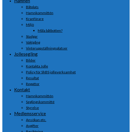
Hamnen
Båtplats
Hamnkommittén
Kranförare
Miljö
Måla båtbotten?
Stadgar
Vaktgång
Vinteruppställningsplatser
Jollesegling
Bilder
Kontakta Jolle
Policy för ShBS jolleverksamhet
Resultat
Regattor
Kontakt
Hamnkommittén
Seglingskommitté
Styrelse
Medlemsservice
Ansökan etc.
Avgifter
Besiktning