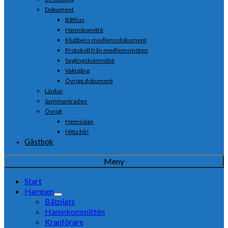
Dokument
Båthus
Hamnkomitté
Klubbens medlemsdokument
Protokoll från medlemsmöten
Seglingskommitté
Vaktgång
Övriga dokument
Länkar
Sammanträden
Övrigt
Hemsidan
Hitta hit!
Gästbok
Meny
Start
Hamnen
Båtplats
Hamnkommittén
Kranförare