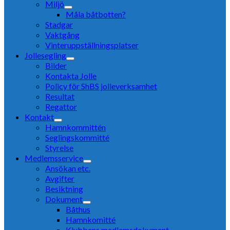
Miljö
Måla båtbotten?
Stadgar
Vaktgång
Vinteruppställningsplatser
Jollesegling
Bilder
Kontakta Jolle
Policy för ShBS jolleverksamhet
Resultat
Regattor
Kontakt
Hamnkommittén
Seglingskommitté
Styrelse
Medlemsservice
Ansökan etc.
Avgifter
Besiktning
Dokument
Båthus
Hamnkomitté
Klubbens medlemsdokument