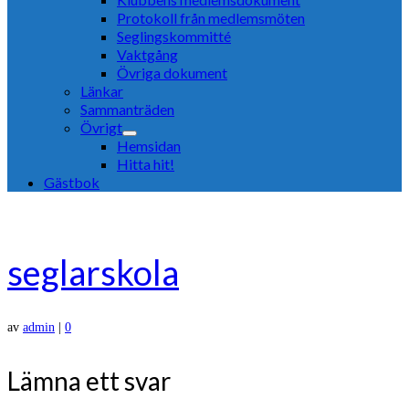
Protokoll från medlemsmöten
Seglingskommitté
Vaktgång
Övriga dokument
Länkar
Sammanträden
Övrigt
Hemsidan
Hitta hit!
Gästbok
seglarskola
av
admin
|
0
Lämna ett svar