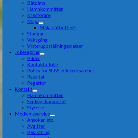
Båtplats
Hamnkommittén
Kranförare
Miljö
Måla båtbotten?
Stadgar
Vaktgång
Vinteruppställningsplatser
Jollesegling
Bilder
Kontakta Jolle
Policy för ShBS jolleverksamhet
Resultat
Regattor
Kontakt
Hamnkommittén
Seglingskommitté
Styrelse
Medlemsservice
Ansökan etc.
Avgifter
Besiktning