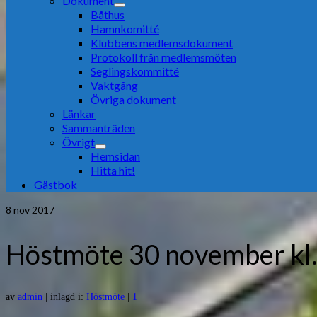
Dokument
Båthus
Hamnkomitté
Klubbens medlemsdokument
Protokoll från medlemsmöten
Seglingskommitté
Vaktgång
Övriga dokument
Länkar
Sammanträden
Övrigt
Hemsidan
Hitta hit!
Gästbok
8
nov 2017
Höstmöte 30 november kl.
av
admin
|
inlagd i:
Höstmöte
|
1