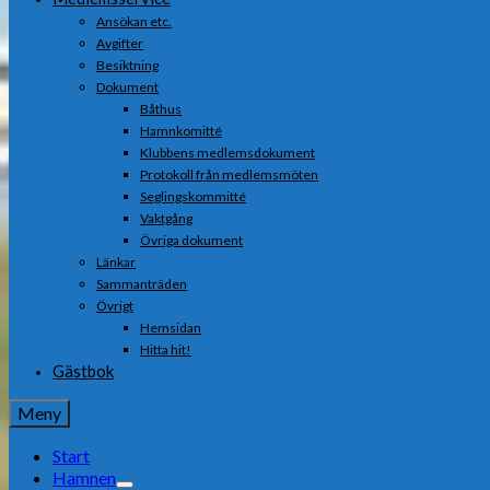
Ansökan etc.
Avgifter
Besiktning
Dokument
Båthus
Hamnkomitté
Klubbens medlemsdokument
Protokoll från medlemsmöten
Seglingskommitté
Vaktgång
Övriga dokument
Länkar
Sammanträden
Övrigt
Hemsidan
Hitta hit!
Gästbok
Meny
Start
Hamnen