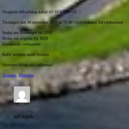
Skoghalls Båtsällskap kallar till HÖSTMÖTE
Torsdagen den 30 november 2017 kl 19.00 i klubblokalen Sörvikshamnen
Beslut om Årsbudget för 2018
Beslut om avgifter för 2018
Kommande verksamhet
Kaffe serveras under kvällen
Styrelsen hälsar alla välkomna!
Årsmöte
,
Höstmöte
leif mörk