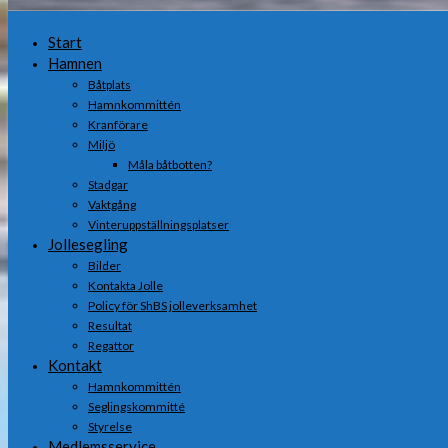
Start
Hamnen
Båtplats
Hamnkommittén
Kranförare
Miljö
Måla båtbotten?
Stadgar
Vaktgång
Vinteruppställningsplatser
Jollesegling
Bilder
Kontakta Jolle
Policy för ShBS jolleverksamhet
Resultat
Regattor
Kontakt
Hamnkommittén
Seglingskommitté
Styrelse
Medlemsservice