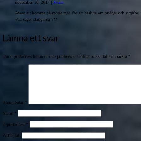
november 10, 2017
|
Svara
Avser att komma på mötet men för att besluta om budget och avgif
Vad säger stadgarna ???
Lämna ett svar
Din e-postadress kommer inte publiceras.
Obligatoriska fält är märkta
*
Kommentar
*
Namn
*
E-postadress
*
Webbplats