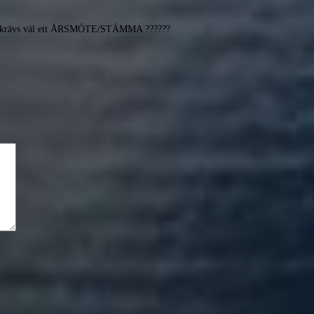
ter krävs väl ett ÅRSMÖTE/STÄMMA ??????