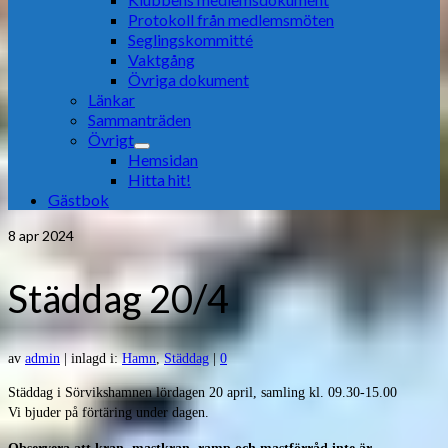
Protokoll från medlemsmöten
Seglingskommitté
Vaktgång
Övriga dokument
Länkar
Sammanträden
Övrigt
Hemsidan
Hitta hit!
Gästbok
8
apr 2024
Städdag 20/4
av
admin
|
inlagd i:
Hamn
,
Städdag
|
0
Städdag i Sörvikshamnen lördagen 20 april, samling kl. 09.30-15.00
Vi bjuder på förtäring under dagen.