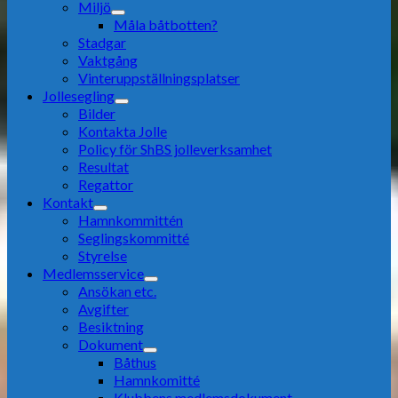
Miljö
Måla båtbotten?
Stadgar
Vaktgång
Vinteruppställningsplatser
Jollesegling
Bilder
Kontakta Jolle
Policy för ShBS jolleverksamhet
Resultat
Regattor
Kontakt
Hamnkommittén
Seglingskommitté
Styrelse
Medlemsservice
Ansökan etc.
Avgifter
Besiktning
Dokument
Båthus
Hamnkomitté
Klubbens medlemsdokument