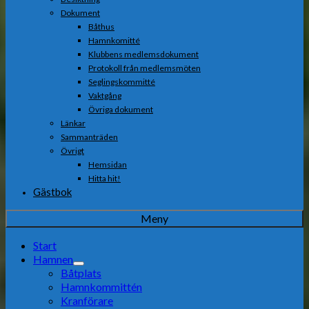
Dokument
Båthus
Hamnkomitté
Klubbens medlemsdokument
Protokoll från medlemsmöten
Seglingskommitté
Vaktgång
Övriga dokument
Länkar
Sammanträden
Övrigt
Hemsidan
Hitta hit!
Gästbok
Meny
Start
Hamnen
Båtplats
Hamnkommittén
Kranförare