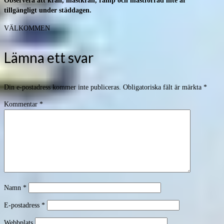
Observera att kran, mastkran, ramp och mastförråd inte är
tillgängligt under städdagen.
VÄLKOMMEN
Lämna ett svar
Din e-postadress kommer inte publiceras.
Obligatoriska fält är märkta
*
Kommentar
*
Namn
*
E-postadress
*
Webbplats