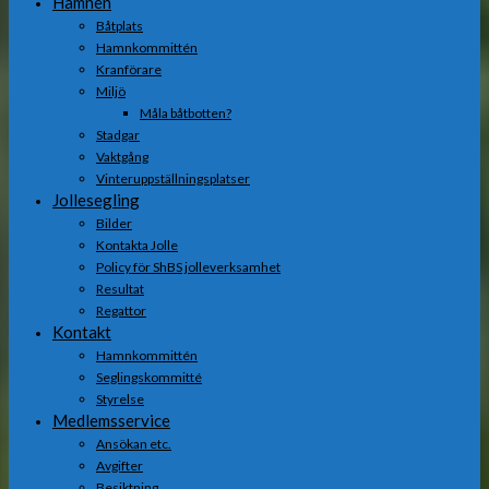
Hamnen
Båtplats
Hamnkommittén
Kranförare
Miljö
Måla båtbotten?
Stadgar
Vaktgång
Vinteruppställningsplatser
Jollesegling
Bilder
Kontakta Jolle
Policy för ShBS jolleverksamhet
Resultat
Regattor
Kontakt
Hamnkommittén
Seglingskommitté
Styrelse
Medlemsservice
Ansökan etc.
Avgifter
Besiktning