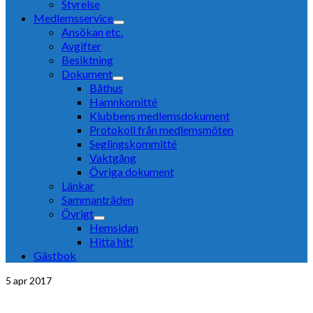
Styrelse
Medlemsservice
Ansökan etc.
Avgifter
Besiktning
Dokument
Båthus
Hamnkomitté
Klubbens medlemsdokument
Protokoll från medlemsmöten
Seglingskommitté
Vaktgång
Övriga dokument
Länkar
Sammanträden
Övrigt
Hemsidan
Hitta hit!
Gästbok
5
apr 2017