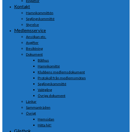
Regattor
Kontakt
Hamnkommittén
Seglingskommitté
Styrelse
Medlemsservice
Ansökan etc.
Avgifter
Besiktning
Dokument
Båthus
Hamnkomitté
Klubbens medlemsdokument
Protokoll från medlemsmöten
Seglingskommitté
Vaktgång
Övriga dokument
Länkar
Sammanträden
Övrigt
Hemsidan
Hitta hit!
Gästbok