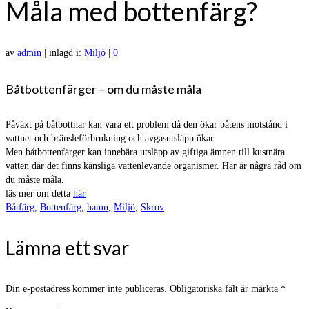
Måla med bottenfärg?
av
admin
|
inlagd i:
Miljö
|
0
Båtbottenfärger – om du måste måla
Påväxt på båtbottnar kan vara ett problem då den ökar båtens motstånd i
vattnet och bränsle­för­bruk­ning och avgas­utsläpp ökar.
Men båt­botten­färger kan innebära utsläpp av giftiga ämnen till kustnära
vatten där det finns känsliga vatten­levande organismer. Här är några råd om
du måste måla.
läs mer om detta
här
Båtfärg
,
Bottenfärg
,
hamn
,
Miljö
,
Skrov
Lämna ett svar
Din e-postadress kommer inte publiceras.
Obligatoriska fält är märkta
*