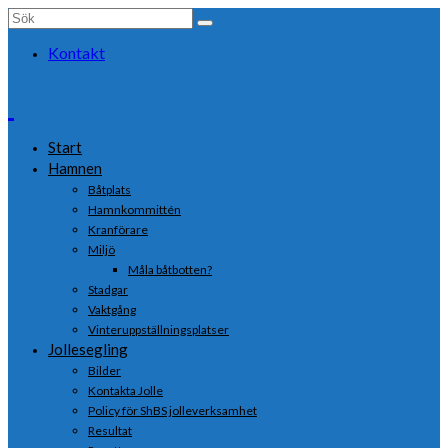
Search
for:
Kontakt
Start
Hamnen
Båtplats
Hamnkommittén
Kranförare
Miljö
Måla båtbotten?
Stadgar
Vaktgång
Vinteruppställningsplatser
Jollesegling
Bilder
Kontakta Jolle
Policy för ShBS jolleverksamhet
Resultat