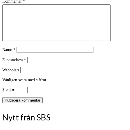
Kommentar
*
Namn
*
E-postadress
*
Webbplats
Vänligen svara med siffror:
3 × 1 =
Nytt från SBS