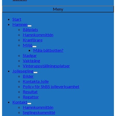
Meny
Start
Hamnen
Båtplats
Hamnkommittén
Kranförare
Miljö
Måla båtbotten?
Stadgar
Vaktgång
Vinteruppställningsplatser
Jollesegling
Bilder
Kontakta Jolle
Policy för ShBS jolleverksamhet
Resultat
Regattor
Kontakt
Hamnkommittén
Seglingskommitté