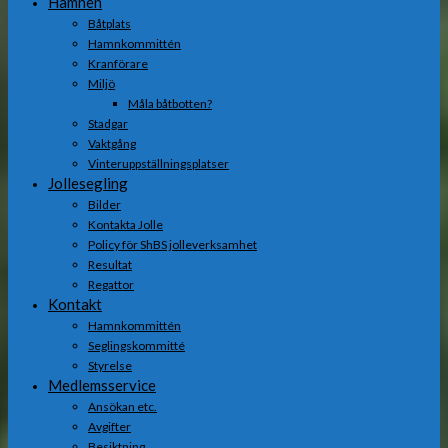
Hamnen
Båtplats
Hamnkommittén
Kranförare
Miljö
Måla båtbotten?
Stadgar
Vaktgång
Vinteruppställningsplatser
Jollesegling
Bilder
Kontakta Jolle
Policy för ShBS jolleverksamhet
Resultat
Regattor
Kontakt
Hamnkommittén
Seglingskommitté
Styrelse
Medlemsservice
Ansökan etc.
Avgifter
Besiktning