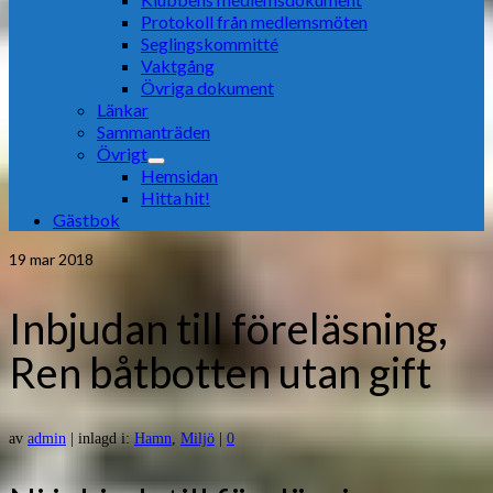
Protokoll från medlemsmöten
Seglingskommitté
Vaktgång
Övriga dokument
Länkar
Sammanträden
Övrigt
Hemsidan
Hitta hit!
Gästbok
19
mar 2018
Inbjudan till föreläsning,
Ren båtbotten utan gift
av
admin
|
inlagd i:
Hamn
,
Miljö
|
0