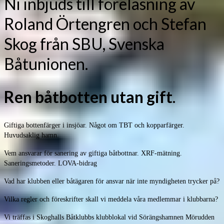
Ni inbjuds till föreläsning av
Roland Örtengren och Stefan
Skog från SBU, Svenska
Båtunionen.
Ren båtbotten utan gift
.
Giftiga bottenfärger i insjöar. Något om TBT och kopparfärger.
Huvudsaklig hamn.
Vem ansvarar för sanering av giftiga båtbottnar. XRF-mätning.
Saneringsmetoder. LOVA-bidrag
Vad har klubben eller båtägaren för ansvar när inte myndigheten trycker på?
Vilka regler och föreskrifter skall vi meddela våra medlemmar i klubbarna?
Vi träffas i Skoghalls Båtklubbs klubblokal vid Sörängshamnen Mörudden