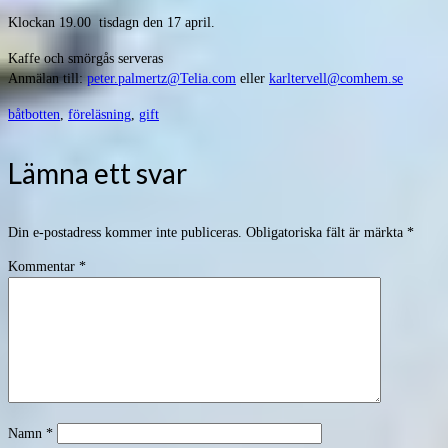
Klockan 19.00 tisdagn den 17 april.
Kaffe och smörgås serveras
Anmälan till:
peter.palmertz@Telia.com
eller
karltervell@comhem.se
båtbotten
,
föreläsning
,
gift
Lämna ett svar
Din e-postadress kommer inte publiceras.
Obligatoriska fält är märkta
*
Kommentar
*
Namn
*