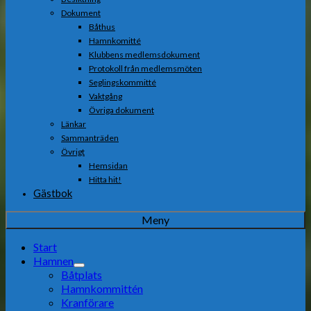
Dokument
Båthus
Hamnkomitté
Klubbens medlemsdokument
Protokoll från medlemsmöten
Seglingskommitté
Vaktgång
Övriga dokument
Länkar
Sammanträden
Övrigt
Hemsidan
Hitta hit!
Gästbok
Meny
Start
Hamnen
Båtplats
Hamnkommittén
Kranförare