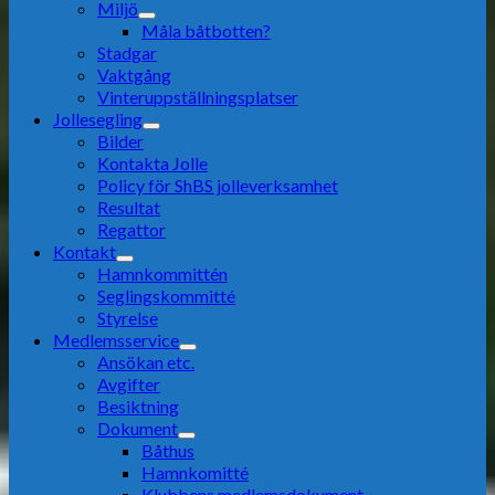
Miljö
Måla båtbotten?
Stadgar
Vaktgång
Vinteruppställningsplatser
Jollesegling
Bilder
Kontakta Jolle
Policy för ShBS jolleverksamhet
Resultat
Regattor
Kontakt
Hamnkommittén
Seglingskommitté
Styrelse
Medlemsservice
Ansökan etc.
Avgifter
Besiktning
Dokument
Båthus
Hamnkomitté
Klubbens medlemsdokument