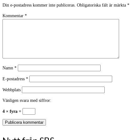
Din e-postadress kommer inte publiceras.
Obligatoriska fält är märkta
*
Kommentar
*
Namn
*
E-postadress
*
Webbplats
Vänligen svara med siffror:
4 × fyra =