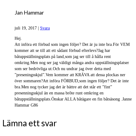
Jan Hammar
juli 19, 2017
|
Svara
Hej.
Att införa ett förbud som ingen följer? Det är ju inte bra.För VEM
kommer att se till att ett sådant förbud efterlevs?Jag har
båtuppställningsplats på land,som jag ser till å hålla rent
omkring.Men nog ser jag väldigt många andra uppställningsplatser
som ser bedrövliga ut.Och nu undrar jag över detta med
”preseningsskjul”.Vem kommer att KRÄVA att dessa plockas ner
över sommaren?Att införa FÖRBUD,som ingen följer? Det är inte
bra.Men nog tycker jag det är bättre att det står ett ”fint”
presenningsskjul än en massa brôte runt omkring en
båtuppställningsplats.Önskar ALLA båtägare en fin båtsäsong .Janne
Hammar G86
Lämna ett svar