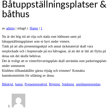
Båtuppställningsplatser &
båthus
av
admin
|
inlagd i:
Hamn
|
1
Nu är det hög tid att röja och städa runt båthusen samt på
båtuppställningsplatser som ni hyrt under vintern.
Tänk på att alla presenningsskjul och annat täckmaterial skall vara
nerplockade och i hopstuvade på era båtvagnar, så att det är lätt att flytta på
dessa om det skulle behövas.
Det är troligt att er vinterförvaringsplats skall användas som parkeringsplats
under sommaren.
Klubben tillhandahåller gärna röjsåg och trimmer! Kontakta
hamnkommittén för utlåning av dessa.
Båtskjul
,
hamn
,
Presseningsskjul
,
Röjning
,
Städning
,
uppläggningsplats