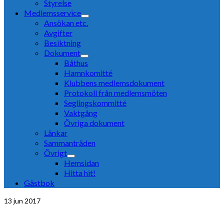
Styrelse
Medlemsservice
Ansökan etc.
Avgifter
Besiktning
Dokument
Båthus
Hamnkomitté
Klubbens medlemsdokument
Protokoll från medlemsmöten
Seglingskommitté
Vaktgång
Övriga dokument
Länkar
Sammanträden
Övrigt
Hemsidan
Hitta hit!
Gästbok
13
jun 2017