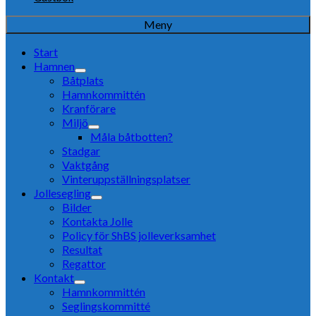
Meny
Start
Hamnen
Båtplats
Hamnkommittén
Kranförare
Miljö
Måla båtbotten?
Stadgar
Vaktgång
Vinteruppställningsplatser
Jollesegling
Bilder
Kontakta Jolle
Policy för ShBS jolleverksamhet
Resultat
Regattor
Kontakt
Hamnkommittén
Seglingskommitté