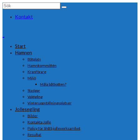
Search
for:
Kontakt
Start
Hamnen
Båtplats
Hamnkommittén
Kranförare
Miljö
Måla båtbotten?
Stadgar
Vaktgång
Vinteruppställningsplatser
Jollesegling
Bilder
Kontakta Jolle
Policy för ShBS jolleverksamhet
Resultat