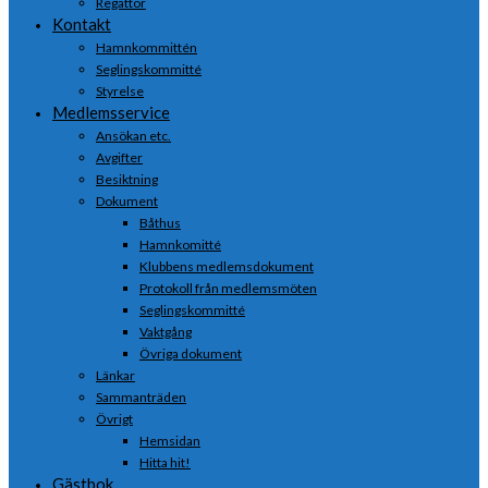
Regattor
Kontakt
Hamnkommittén
Seglingskommitté
Styrelse
Medlemsservice
Ansökan etc.
Avgifter
Besiktning
Dokument
Båthus
Hamnkomitté
Klubbens medlemsdokument
Protokoll från medlemsmöten
Seglingskommitté
Vaktgång
Övriga dokument
Länkar
Sammanträden
Övrigt
Hemsidan
Hitta hit!
Gästbok