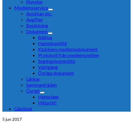
Styrelse
Medlemsservice
Ansökan etc.
Avgifter
Besiktning
Dokument
Båthus
Hamnkomitté
Klubbens medlemsdokument
Protokoll från medlemsmöten
Seglingskommitté
Vaktgång
Övriga dokument
Länkar
Sammanträden
Övrigt
Hemsidan
Hitta hit!
Gästbok
5
jun 2017