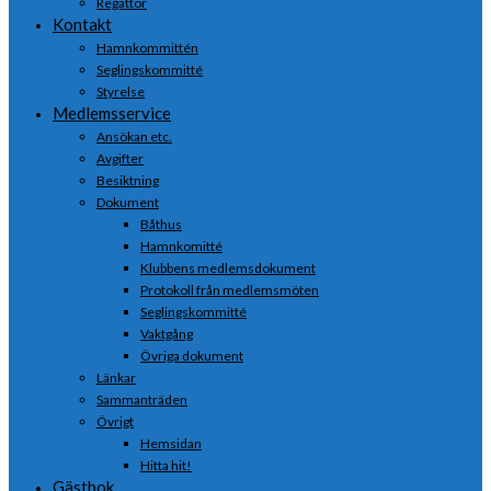
Regattor
Kontakt
Hamnkommittén
Seglingskommitté
Styrelse
Medlemsservice
Ansökan etc.
Avgifter
Besiktning
Dokument
Båthus
Hamnkomitté
Klubbens medlemsdokument
Protokoll från medlemsmöten
Seglingskommitté
Vaktgång
Övriga dokument
Länkar
Sammanträden
Övrigt
Hemsidan
Hitta hit!
Gästbok