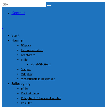
Search
for:
Kontakt
Start
Hamnen
Båtplats
Hamnkommittén
Kranförare
Miljö
Måla båtbotten?
Stadgar
Vaktgång
Vinteruppställningsplatser
Jollesegling
Bilder
Kontakta Jolle
Policy för ShBS jolleverksamhet
Resultat