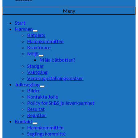
Meny
Start
Hamnen
Båtplats
Hamnkommittén
Kranförare
Miljö
Måla båtbotten?
Stadgar
Vaktgång
Vinteruppställningsplatser
Jollesegling
Bilder
Kontakta Jolle
Policy för ShBS jolleverksamhet
Resultat
Regattor
Kontakt
Hamnkommittén
Seglingskommitté