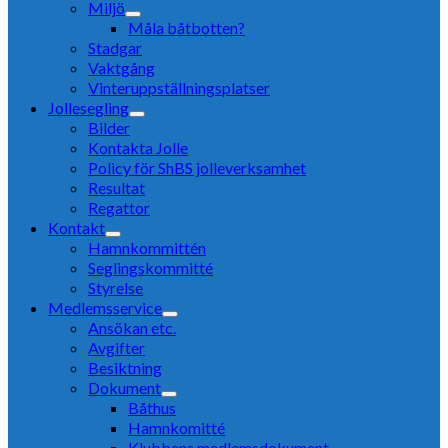
Miljö
Måla båtbotten?
Stadgar
Vaktgång
Vinteruppställningsplatser
Jollesegling
Bilder
Kontakta Jolle
Policy för ShBS jolleverksamhet
Resultat
Regattor
Kontakt
Hamnkommittén
Seglingskommitté
Styrelse
Medlemsservice
Ansökan etc.
Avgifter
Besiktning
Dokument
Båthus
Hamnkomitté
Klubbens medlemsdokument