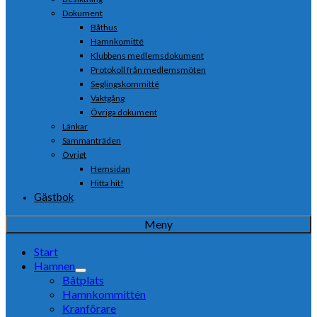
Dokument
Båthus
Hamnkomitté
Klubbens medlemsdokument
Protokoll från medlemsmöten
Seglingskommitté
Vaktgång
Övriga dokument
Länkar
Sammanträden
Övrigt
Hemsidan
Hitta hit!
Gästbok
Meny
Start
Hamnen
Båtplats
Hamnkommittén
Kranförare