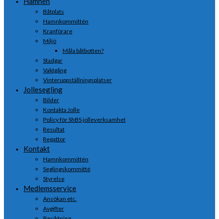
Hamnen
Båtplats
Hamnkommittén
Kranförare
Miljö
Måla båtbotten?
Stadgar
Vaktgång
Vinteruppställningsplatser
Jollesegling
Bilder
Kontakta Jolle
Policy för ShBS jolleverksamhet
Resultat
Regattor
Kontakt
Hamnkommittén
Seglingskommitté
Styrelse
Medlemsservice
Ansökan etc.
Avgifter
Besiktning