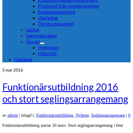
Protokoll från medlemsmöten
Seglingskommitté
Vaktgång
Övriga dokument
Länkar
Sammanträden
Övrigt
Hemsidan
Hitta hit!
Gästbok
5
mar 2016
Funktionärsutbildning 2016
och stort seglingsarrangemang
av
admin
|
inlagd i:
Funktionärsutbildning
,
Nyheter
,
Seglingsarragemang
|
0
Funktionärsutbildning startar 10 mars. Stort seglingsarrangemang i höst