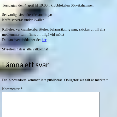
Torsdagen den 4 april kl 19.00 i klubblokalen Sörvikshamnen
Sedvanliga årsmötesförhandlingar
Kaffe serveras under kvällen
Kallelse, verksamhetsberättelse, balansräkning mm, skickas ut till alla
medlemmar samt finns att tillgå vid mötet
Du kan även ladda ner det
här
Styrelsen hälsar alla välkomna!
Lämna ett svar
Din e-postadress kommer inte publiceras.
Obligatoriska fält är märkta
*
Kommentar
*