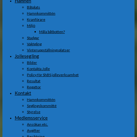
Hamnen
Båtplats
Hamnkommittén
Kranförare
Miljö
Måla båtbotten?
Stadgar
Vaktgång
Vinteruppställningsplatser
Jollesegling
Bilder
Kontakta Jolle
Policy för ShBS jolleverksamhet
Resultat
Regattor
Kontakt
Hamnkommittén
Seglingskommitté
Styrelse
Medlemsservice
Ansökan etc.
Avgifter
Besiktning