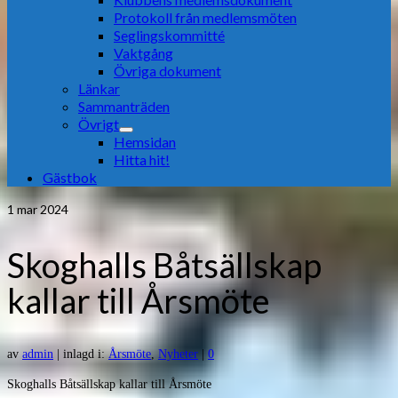
Protokoll från medlemsmöten
Seglingskommitté
Vaktgång
Övriga dokument
Länkar
Sammanträden
Övrigt
Hemsidan
Hitta hit!
Gästbok
1
mar 2024
Skoghalls Båtsällskap
kallar till Årsmöte
av
admin
|
inlagd i:
Årsmöte
,
Nyheter
|
0
Skoghalls Båtsällskap kallar till Årsmöte