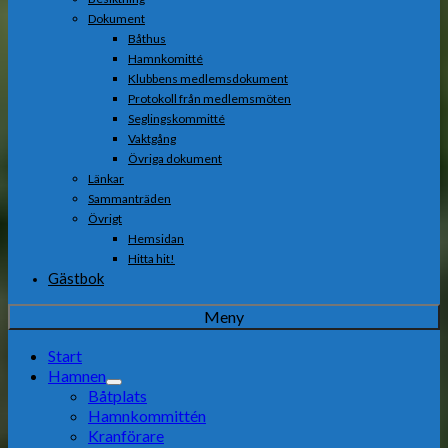
Dokument
Båthus
Hamnkomitté
Klubbens medlemsdokument
Protokoll från medlemsmöten
Seglingskommitté
Vaktgång
Övriga dokument
Länkar
Sammanträden
Övrigt
Hemsidan
Hitta hit!
Gästbok
Meny
Start
Hamnen
Båtplats
Hamnkommittén
Kranförare