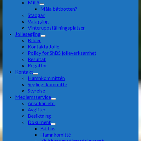
Miljö
Måla båtbotten?
Stadgar
Vaktgång
Vinteruppställningsplatser
Jollesegling
Bilder
Kontakta Jolle
Policy för ShBS jolleverksamhet
Resultat
Regattor
Kontakt
Hamnkommittén
Seglingskommitté
Styrelse
Medlemsservice
Ansökan etc.
Avgifter
Besiktning
Dokument
Båthus
Hamnkomitté
Klubbens medlemsdokument