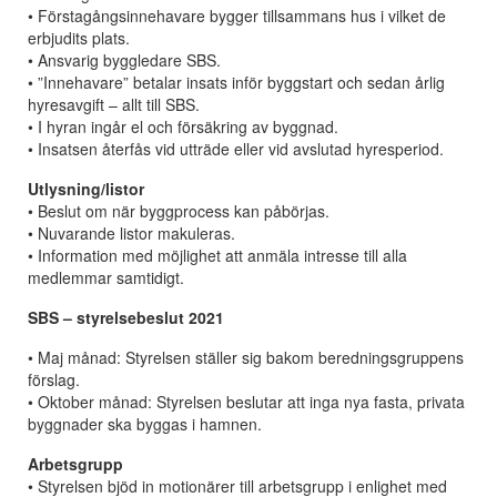
• Förstagångsinnehavare bygger tillsammans hus i vilket de
erbjudits plats.
• Ansvarig byggledare SBS.
• ”Innehavare” betalar insats inför byggstart och sedan årlig
hyresavgift – allt till SBS.
• I hyran ingår el och försäkring av byggnad.
• Insatsen återfås vid utträde eller vid avslutad hyresperiod.
Utlysning/listor
• Beslut om när byggprocess kan påbörjas.
• Nuvarande listor makuleras.
• Information med möjlighet att anmäla intresse till alla
medlemmar samtidigt.
SBS – styrelsebeslut 2021
• Maj månad: Styrelsen ställer sig bakom beredningsgruppens
förslag.
• Oktober månad: Styrelsen beslutar att inga nya fasta, privata
byggnader ska byggas i hamnen.
Arbetsgrupp
• Styrelsen bjöd in motionärer till arbetsgrupp i enlighet med