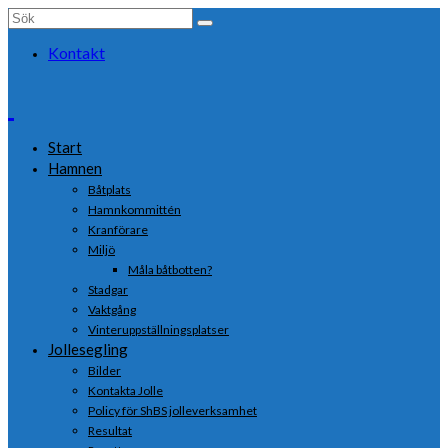
Search
for:
Kontakt
Start
Hamnen
Båtplats
Hamnkommittén
Kranförare
Miljö
Måla båtbotten?
Stadgar
Vaktgång
Vinteruppställningsplatser
Jollesegling
Bilder
Kontakta Jolle
Policy för ShBS jolleverksamhet
Resultat