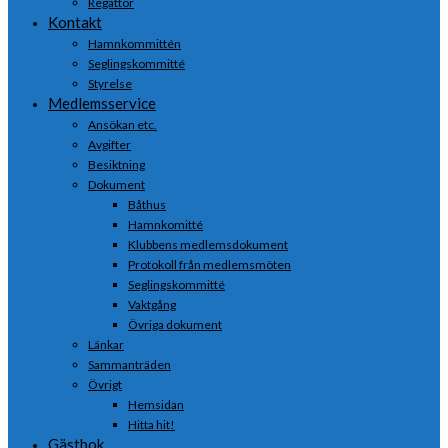
Regattor
Kontakt
Hamnkommittén
Seglingskommitté
Styrelse
Medlemsservice
Ansökan etc.
Avgifter
Besiktning
Dokument
Båthus
Hamnkomitté
Klubbens medlemsdokument
Protokoll från medlemsmöten
Seglingskommitté
Vaktgång
Övriga dokument
Länkar
Sammanträden
Övrigt
Hemsidan
Hitta hit!
Gästbok