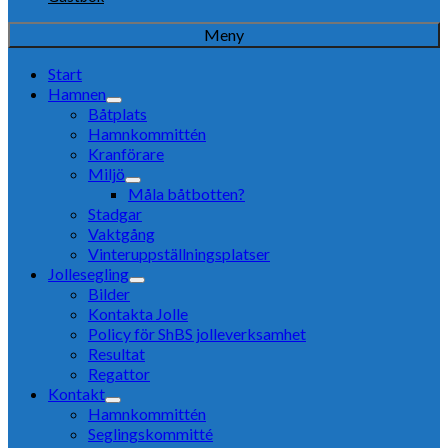
Meny
Start
Hamnen
Båtplats
Hamnkommittén
Kranförare
Miljö
Måla båtbotten?
Stadgar
Vaktgång
Vinteruppställningsplatser
Jollesegling
Bilder
Kontakta Jolle
Policy för ShBS jolleverksamhet
Resultat
Regattor
Kontakt
Hamnkommittén
Seglingskommitté