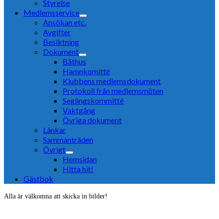
Styrelse
Medlemsservice
Ansökan etc.
Avgifter
Besiktning
Dokument
Båthus
Hamnkomitté
Klubbens medlemsdokument
Protokoll från medlemsmöten
Seglingskommitté
Vaktgång
Övriga dokument
Länkar
Sammanträden
Övrigt
Hemsidan
Hitta hit!
Gästbok
Alla är välkomna att skicka in bilder!