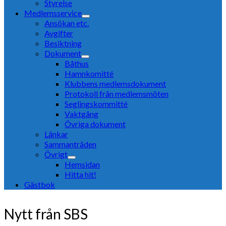
Styrelse
Medlemsservice
Ansökan etc.
Avgifter
Besiktning
Dokument
Båthus
Hamnkomitté
Klubbens medlemsdokument
Protokoll från medlemsmöten
Seglingskommitté
Vaktgång
Övriga dokument
Länkar
Sammanträden
Övrigt
Hemsidan
Hitta hit!
Gästbok
Nytt från SBS