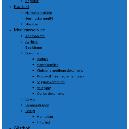
Regattor
Kontakt
Hamnkommittén
Seglingskommitté
Styrelse
Medlemsservice
Ansökan etc.
Avgifter
Besiktning
Dokument
Båthus
Hamnkomitté
Klubbens medlemsdokument
Protokoll från medlemsmöten
Seglingskommitté
Vaktgång
Övriga dokument
Länkar
Sammanträden
Övrigt
Hemsidan
Hitta hit!
Gästbok