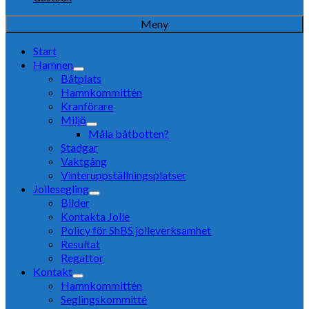
Meny
Start
Hamnen
Båtplats
Hamnkommittén
Kranförare
Miljö
Måla båtbotten?
Stadgar
Vaktgång
Vinteruppställningsplatser
Jollesegling
Bilder
Kontakta Jolle
Policy för ShBS jolleverksamhet
Resultat
Regattor
Kontakt
Hamnkommittén
Seglingskommitté