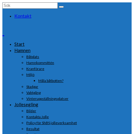
Search
for:
Kontakt
Start
Hamnen
Båtplats
Hamnkommittén
Kranförare
Miljö
Måla båtbotten?
Stadgar
Vaktgång
Vinteruppställningsplatser
Jollesegling
Bilder
Kontakta Jolle
Policy för ShBS jolleverksamhet
Resultat