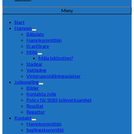
Meny
Start
Hamnen
Båtplats
Hamnkommittén
Kranförare
Miljö
Måla båtbotten?
Stadgar
Vaktgång
Vinteruppställningsplatser
Jollesegling
Bilder
Kontakta Jolle
Policy för ShBS jolleverksamhet
Resultat
Regattor
Kontakt
Hamnkommittén
Seglingskommitté