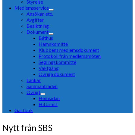
Styrelse
Medlemsservice
Ansökan etc.
Avgifter
Besiktning
Dokument
Båthus
Hamnkomitté
Klubbens medlemsdokument
Protokoll från medlemsmöten
Seglingskommitté
Vaktgång
Övriga dokument
Länkar
Sammanträden
Övrigt
Hemsidan
Hitta hit!
Gästbok
Nytt från SBS