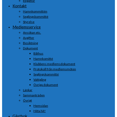
Regattor
Kontakt
Hamnkommittén
Seglingskommitté
Styrelse
Medlemsservice
Ansökan etc.
Avgifter
Besiktning
Dokument
Båthus
Hamnkomitté
Klubbens medlemsdokument
Protokoll från medlemsmöten
Seglingskommitté
Vaktgång
Övriga dokument
Länkar
Sammanträden
Övrigt
Hemsidan
Hitta hit!
Gästbok