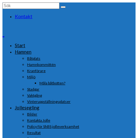
Search
for:
Kontakt
Start
Hamnen
Båtplats
Hamnkommittén
Kranförare
Miljö
Måla båtbotten?
Stadgar
Vaktgång
Vinteruppställningsplatser
Jollesegling
Bilder
Kontakta Jolle
Policy för ShBS jolleverksamhet
Resultat