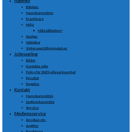
Hamnen
Båtplats
Hamnkommittén
Kranförare
Miljö
Måla båtbotten?
Stadgar
Vaktgång
Vinteruppställningsplatser
Jollesegling
Bilder
Kontakta Jolle
Policy för ShBS jolleverksamhet
Resultat
Regattor
Kontakt
Hamnkommittén
Seglingskommitté
Styrelse
Medlemsservice
Ansökan etc.
Avgifter
Besiktning