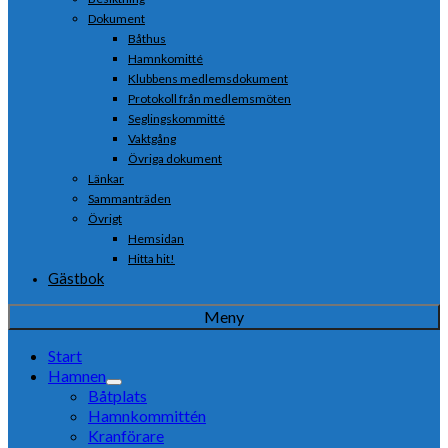
Dokument
Båthus
Hamnkomitté
Klubbens medlemsdokument
Protokoll från medlemsmöten
Seglingskommitté
Vaktgång
Övriga dokument
Länkar
Sammanträden
Övrigt
Hemsidan
Hitta hit!
Gästbok
Meny
Start
Hamnen
Båtplats
Hamnkommittén
Kranförare