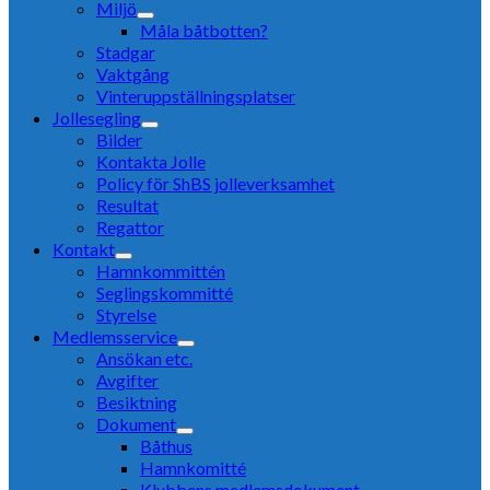
Miljö
Måla båtbotten?
Stadgar
Vaktgång
Vinteruppställningsplatser
Jollesegling
Bilder
Kontakta Jolle
Policy för ShBS jolleverksamhet
Resultat
Regattor
Kontakt
Hamnkommittén
Seglingskommitté
Styrelse
Medlemsservice
Ansökan etc.
Avgifter
Besiktning
Dokument
Båthus
Hamnkomitté
Klubbens medlemsdokument