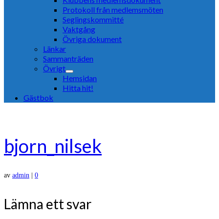
Protokoll från medlemsmöten
Seglingskommitté
Vaktgång
Övriga dokument
Länkar
Sammanträden
Övrigt
Hemsidan
Hitta hit!
Gästbok
bjorn_nilsek
av
admin
|
0
Lämna ett svar