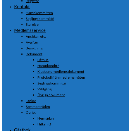
Regattor
Kontakt
Hamnkommittén
Seglingskommitté
Styrelse
Medlemsservice
Ansökan etc.
Avgifter
Besiktning
Dokument
Båthus
Hamnkomitté
Klubbens medlemsdokument
Protokoll från medlemsmöten
Seglingskommitté
Vaktgång
Övriga dokument
Länkar
Sammanträden
Övrigt
Hemsidan
Hitta hit!
Gästbok