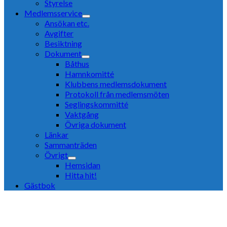
Styrelse
Medlemsservice
Ansökan etc.
Avgifter
Besiktning
Dokument
Båthus
Hamnkomitté
Klubbens medlemsdokument
Protokoll från medlemsmöten
Seglingskommitté
Vaktgång
Övriga dokument
Länkar
Sammanträden
Övrigt
Hemsidan
Hitta hit!
Gästbok