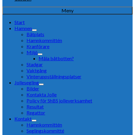
Meny
Start
Hamnen
Båtplats
Hamnkommittén
Kranförare
Miljö
Måla båtbotten?
Stadgar
Vaktgång
Vinteruppställningsplatser
Jollesegling
Bilder
Kontakta Jolle
Policy för ShBS jolleverksamhet
Resultat
Regattor
Kontakt
Hamnkommittén
Seglingskommitté