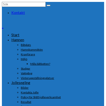
Search
for:
Kontakt
Start
Hamnen
Båtplats
Hamnkommittén
Kranförare
Miljö
Måla båtbotten?
Stadgar
Vaktgång
Vinteruppställningsplatser
Jollesegling
Bilder
Kontakta Jolle
Policy för ShBS jolleverksamhet
Resultat