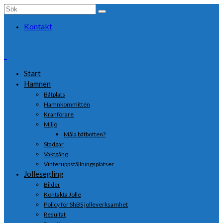
Search
for:
Kontakt
Start
Hamnen
Båtplats
Hamnkommittén
Kranförare
Miljö
Måla båtbotten?
Stadgar
Vaktgång
Vinteruppställningsplatser
Jollesegling
Bilder
Kontakta Jolle
Policy för ShBS jolleverksamhet
Resultat