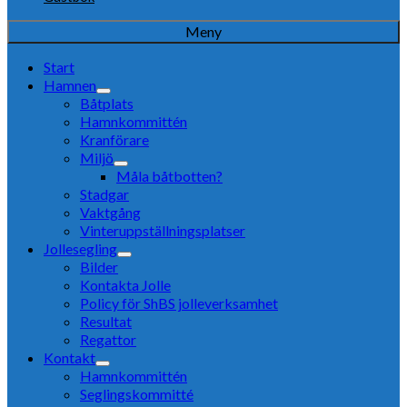
Meny
Start
Hamnen
Båtplats
Hamnkommittén
Kranförare
Miljö
Måla båtbotten?
Stadgar
Vaktgång
Vinteruppställningsplatser
Jollesegling
Bilder
Kontakta Jolle
Policy för ShBS jolleverksamhet
Resultat
Regattor
Kontakt
Hamnkommittén
Seglingskommitté