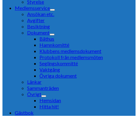
Styrelse
Medlemsservice
Ansökan etc.
Avgifter
Besiktning
Dokument
Båthus
Hamnkomitté
Klubbens medlemsdokument
Protokoll från medlemsmöten
Seglingskommitté
Vaktgång
Övriga dokument
Länkar
Sammanträden
Övrigt
Hemsidan
Hitta hit!
Gästbok