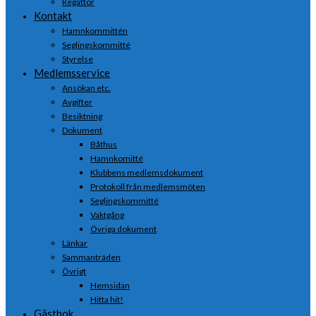
Regattor
Kontakt
Hamnkommittén
Seglingskommitté
Styrelse
Medlemsservice
Ansökan etc.
Avgifter
Besiktning
Dokument
Båthus
Hamnkomitté
Klubbens medlemsdokument
Protokoll från medlemsmöten
Seglingskommitté
Vaktgång
Övriga dokument
Länkar
Sammanträden
Övrigt
Hemsidan
Hitta hit!
Gästbok